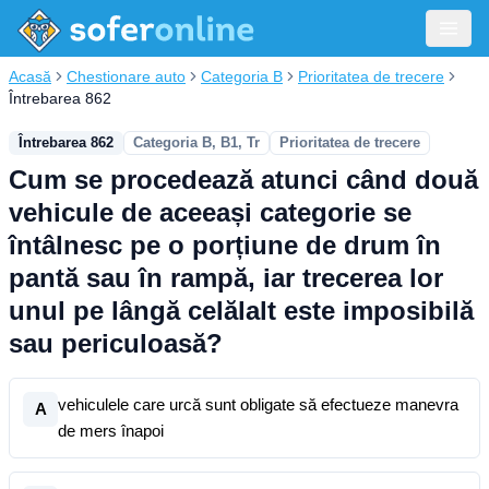
Acasă
Chestionare auto
Categoria B
Prioritatea de trecere
Întrebarea 862
Întrebarea 862
Categoria B, B1, Tr
Prioritatea de trecere
Cum se procedează atunci când două
vehicule de aceeași categorie se
întâlnesc pe o porțiune de drum în
pantă sau în rampă, iar trecerea lor
unul pe lângă celălalt este imposibilă
sau periculoasă?
vehiculele care urcă sunt obligate să efectueze manevra
A
de mers înapoi