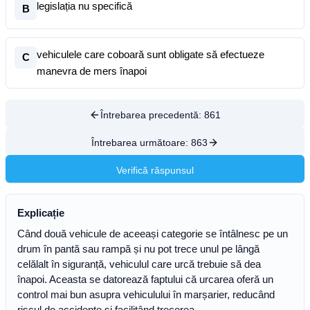
legislația nu specifică
B
vehiculele care coboară sunt obligate să efectueze
C
manevra de mers înapoi
Întrebarea precedentă:
861
Întrebarea următoare:
863
Verifică răspunsul
Explicație
Când două vehicule de aceeași categorie se întâlnesc pe un
drum în pantă sau rampă și nu pot trece unul pe lângă
celălalt în siguranță, vehiculul care urcă trebuie să dea
înapoi. Aceasta se datorează faptului că urcarea oferă un
control mai bun asupra vehiculului în marșarier, reducând
riscul de accidente și facilitând trecerea.