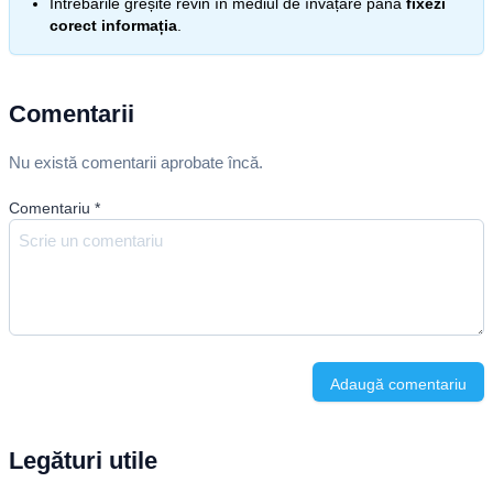
Întrebările greșite revin în mediul de învățare până
fixezi
corect informația
.
Comentarii
Nu există comentarii aprobate încă.
Comentariu
*
Adaugă comentariu
Legături utile