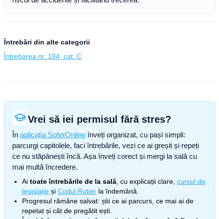
Întrebări din alte categorii
Întrebarea nr. 104, cat. C
Vrei să iei permisul fără stres?
În
aplicația SoferOnline
înveți organizat, cu pași simpli:
parcurgi capitolele, faci întrebările, vezi ce ai greșit și repeți
ce nu stăpânești încă. Așa înveți corect și mergi la sală cu
mai multă încredere.
Ai
toate întrebările de la sală
, cu explicații clare,
cursul de
legislație
și
Codul Rutier
la îndemână.
Progresul rămâne salvat: știi ce ai parcurs, ce mai ai de
repetat și cât de pregătit ești.