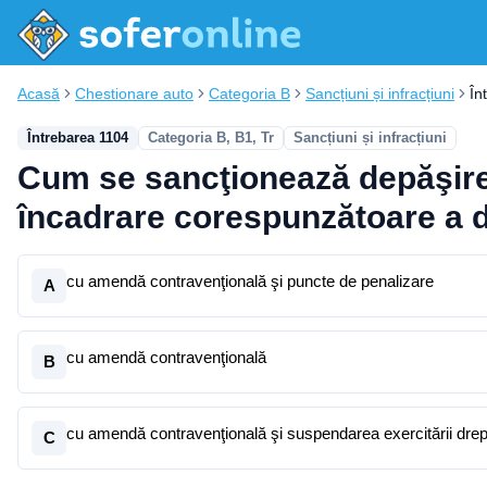
Acasă
Chestionare auto
Categoria B
Sancțiuni și infracțiuni
În
Întrebarea 1104
Categoria B, B1, Tr
Sancțiuni și infracțiuni
Cum se sancţionează depăşirea
încadrare corespunzătoare a d
cu amendă contravenţională şi puncte de penalizare
A
cu amendă contravenţională
B
cu amendă contravenţională şi suspendarea exercitării drep
C