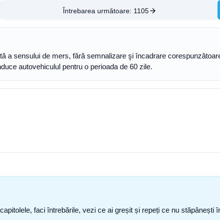
Întrebarea următoare:
1105
eaptă a sensului de mers, fără semnalizare şi încadrare corespunzătoa
onduce autovehiculul pentru o perioada de 60 zile.
capitolele, faci întrebările, vezi ce ai greșit și repeți ce nu stăpâneșt