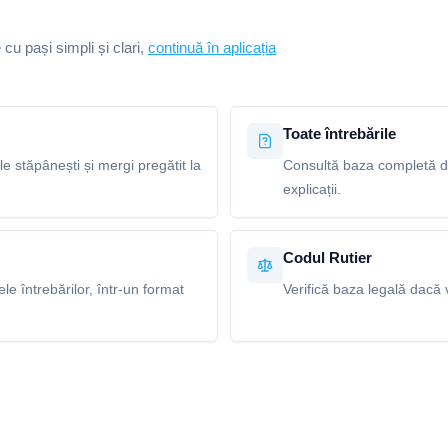
e cu pași simpli și clari,
continuă în aplicația
Toate întrebările
le stăpânești și mergi pregătit la
Consultă baza completă de 
explicații.
Codul Rutier
e întrebărilor, într-un format
Verifică baza legală dacă v