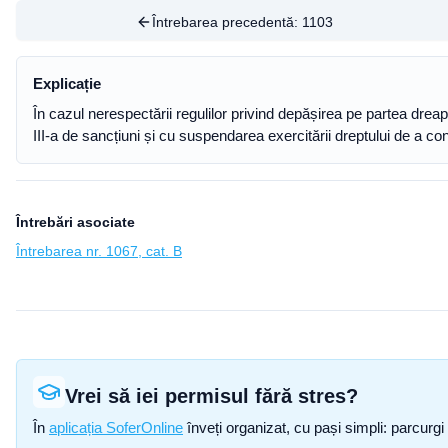
Întrebarea precedentă:
1103
Explicație
În cazul nerespectării regulilor privind depășirea pe partea dr
III-a de sancțiuni și cu suspendarea exercitării dreptului de a c
Întrebări asociate
Întrebarea nr. 1067, cat. B
Vrei să iei permisul fără stres?
În
aplicația SoferOnline
înveți organizat, cu pași simpli: parcurgi 