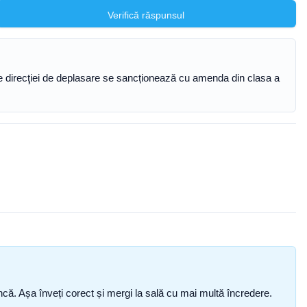
Verifică răspunsul
re direcţiei de deplasare se sancționează cu amenda din clasa a
i încă. Așa înveți corect și mergi la sală cu mai multă încredere.