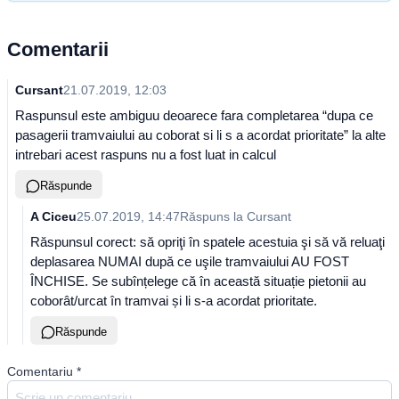
Comentarii
Cursant
21.07.2019, 12:03
Raspunsul este ambiguu deoarece fara completarea “dupa ce
pasagerii tramvaiului au coborat si li s a acordat prioritate” la alte
intrebari acest raspuns nu a fost luat in calcul
Răspunde
A Ciceu
25.07.2019, 14:47
Răspuns la
Cursant
Răspunsul corect: să opriţi în spatele acestuia şi să vă reluaţi
deplasarea NUMAI după ce uşile tramvaiului AU FOST
ÎNCHISE. Se subînțelege că în această situație pietonii au
coborât/urcat în tramvai și li s-a acordat prioritate.
Răspunde
Comentariu
*