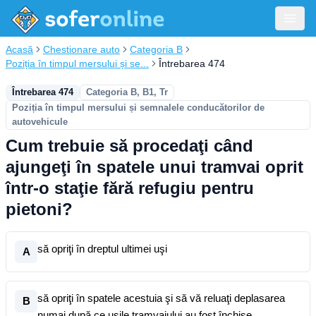
Acasă
Chestionare auto
Categoria B
Poziția în timpul mersului și se...
Întrebarea 474
Întrebarea 474
Categoria B, B1, Tr
Poziția în timpul mersului și semnalele conducătorilor de
autovehicule
Cum trebuie să procedaţi când
ajungeţi în spatele unui tramvai oprit
într-o staţie fără refugiu pentru
pietoni?
să opriţi în dreptul ultimei uşi
A
să opriţi în spatele acestuia şi să vă reluaţi deplasarea
B
numai după ce uşile tramvaiului au fost închise