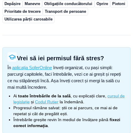
Depășire
Manevre
Obligațiile conducătorului
Oprire
Pietoni
Prioritate de trecere
Transport de persoane
Utilizarea părții carosabile
Vrei să iei permisul fără stres?
În
aplicația SoferOnline
înveți organizat, cu pași simpli:
parcurgi capitolele, faci întrebările, vezi ce ai greșit și repeți
ce nu stăpânești încă. Așa înveți corect și mergi la sală cu
mai multă încredere.
Ai
toate întrebările de la sală
, cu explicații clare,
cursul de
legislație
și
Codul Rutier
la îndemână.
Progresul rămâne salvat: știi ce ai parcurs, ce mai ai de
repetat și cât de pregătit ești.
Întrebările greșite revin în mediul de învățare până
fixezi
corect informația
.