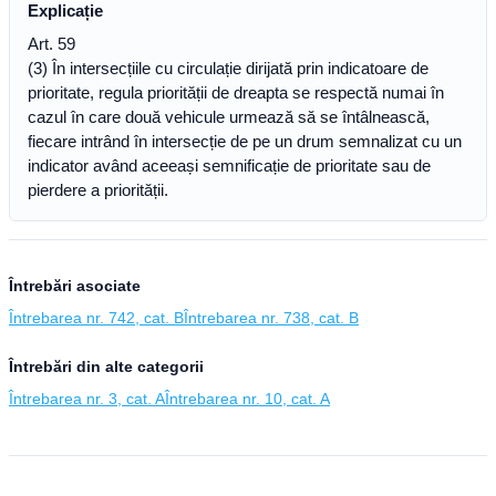
Explicație
Art. 59
(3) În intersecțiile cu circulație dirijată prin indicatoare de
prioritate, regula priorității de dreapta se respectă numai în
cazul în care două vehicule urmează să se întâlnească,
fiecare intrând în intersecție de pe un drum semnalizat cu un
indicator având aceeași semnificație de prioritate sau de
pierdere a priorității.
Întrebări asociate
Întrebarea nr. 742, cat. B
Întrebarea nr. 738, cat. B
Întrebări din alte categorii
Întrebarea nr. 3, cat. A
Întrebarea nr. 10, cat. A