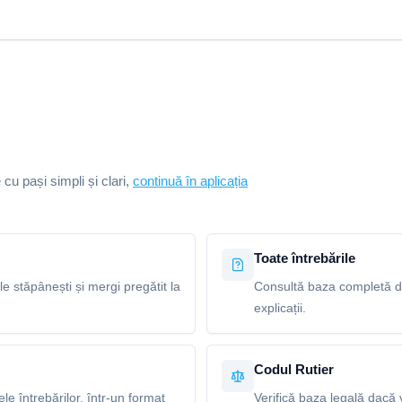
e cu pași simpli și clari,
continuă în aplicația
Toate întrebările
le stăpânești și mergi pregătit la
Consultă baza completă de 
explicații.
Codul Rutier
e întrebărilor, într-un format
Verifică baza legală dacă v