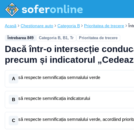
Acasă
Chestionare auto
Categoria B
Prioritatea de trecere
În
Întrebarea 849
Categoria B, B1, Tr
Prioritatea de trecere
Dacă într-o intersecție conduc
precum și indicatorul „Cedează
să respecte semnificația semnalului verde
A
să respecte semnificația indicatorului
B
să respecte semnificația semnalului verde, acordând priorita
C