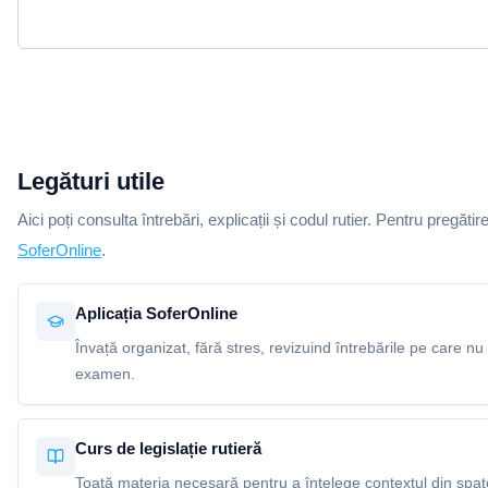
Legături utile
Aici poți consulta întrebări, explicații și codul rutier. Pentru pregătir
SoferOnline
.
Aplicația SoferOnline
Învață organizat, fără stres, revizuind întrebările pe care nu 
examen.
Curs de legislație rutieră
Toată materia necesară pentru a înțelege contextul din spatel