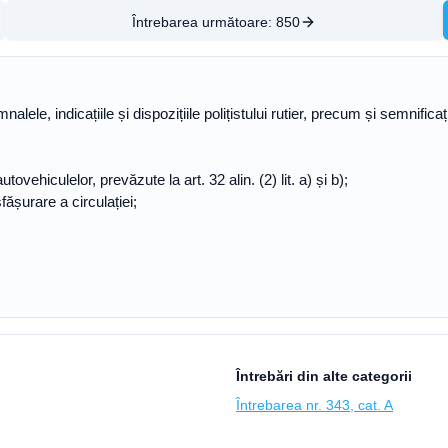
Întrebarea următoare:
850
mnalele, indicațiile și dispozițiile polițistului rutier, precum și semnifica
ehiculelor, prevăzute la art. 32 alin. (2) lit. a) și b);
șurare a circulației;
Întrebări din alte categorii
Întrebarea nr. 343, cat. A