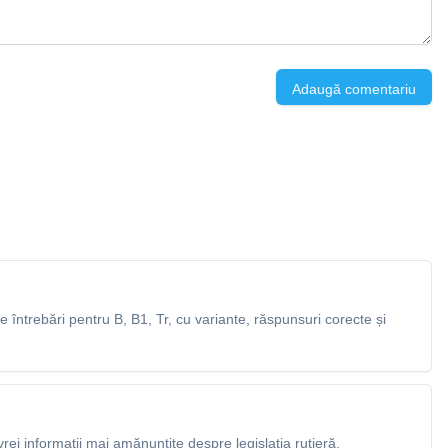
Adaugă comentariu
întrebări pentru B, B1, Tr, cu variante, răspunsuri corecte și
rei informații mai amănunțite despre legislația rutieră.