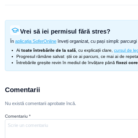
Vrei să iei permisul fără stres?
În
aplicația SoferOnline
înveți organizat, cu pași simpli: parcurgi 
Ai
toate întrebările de la sală
, cu explicații clare,
cursul de leg
Progresul rămâne salvat: știi ce ai parcurs, ce mai ai de repetat
Întrebările greșite revin în mediul de învățare până
fixezi cor
Comentarii
Nu există comentarii aprobate încă.
Comentariu
*