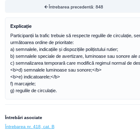
Întrebarea precedentă:
848
Explicație
Participanții la trafic trebuie să respecte regulile de circulație, se
următoarea ordine de prioritate:
a) semnalele, indicațiile și dispozițiile polițistului rutier;
b) semnalele speciale de avertizare, luminoase sau sonore ale autov
c) semnalizarea temporară care modifică regimul normal de desfă
<b>d) semnalele luminoase sau sonore;</b>
<b>e) indicatoarele;</b>
f) marcajele;
g) regulile de circulație.
Întrebări asociate
Întrebarea nr. 418, cat. B