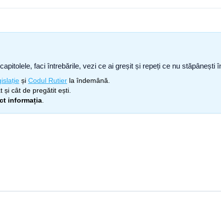
capitolele, faci întrebările, vezi ce ai greșit și repeți ce nu stăpâneșt
islație
și
Codul Rutier
la îndemână.
 și cât de pregătit ești.
ect informația
.