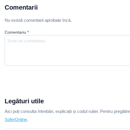
Comentarii
Nu există comentarii aprobate încă.
Comentariu
*
Legături utile
Aici poți consulta întrebări, explicații și codul rutier. Pentru pregătir
SoferOnline
.