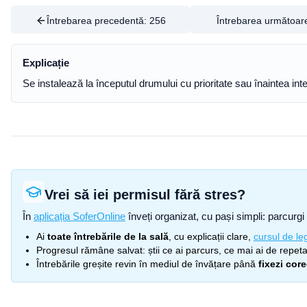
Întrebarea precedentă:
256
Întrebarea următoar
Explicație
Se instalează la începutul drumului cu prioritate sau înaintea inte
Vrei să iei permisul fără stres?
În
aplicația SoferOnline
înveți organizat, cu pași simpli: parcurgi 
Ai
toate întrebările de la sală
, cu explicații clare,
cursul de leg
Progresul rămâne salvat: știi ce ai parcurs, ce mai ai de repetat
Întrebările greșite revin în mediul de învățare până
fixezi cor