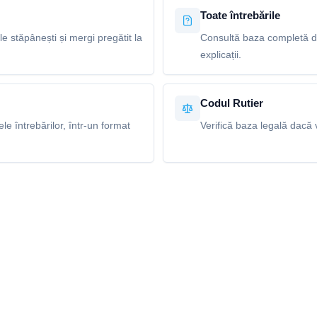
Toate întrebările
le stăpânești și mergi pregătit la
Consultă baza completă de 
explicații.
Codul Rutier
e întrebărilor, într-un format
Verifică baza legală dacă v