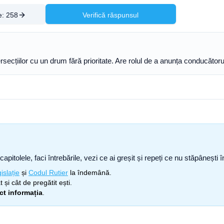
e:
258
Verifică răspunsul
rsecțiilor cu un drum fără prioritate. Are rolul de a anunța conducătorul 
capitolele, faci întrebările, vezi ce ai greșit și repeți ce nu stăpâneșt
islație
și
Codul Rutier
la îndemână.
 și cât de pregătit ești.
ect informația
.