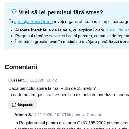
Vrei să iei permisul fără stres?
În
aplicația SoferOnline
înveți organizat, cu pași simpli: parcurgi 
Ai
toate întrebările de la sală
, cu explicații clare,
cursul de leg
Progresul rămâne salvat: știi ce ai parcurs, ce mai ai de repetat
Întrebările greșite revin în mediul de învățare până
fixezi cor
Comentarii
Cursant
13.11.2020, 16:42
Daca pericolul apare la mai Putin de 25 metri ?
In carte nu am gasit ca se specifica distanta de avertizare sonora
Răspunde
Admin S.
14.11.2020, 10:07
Răspuns la
Cursant
In Regulamentul pentru aplicarea OUG 195/2002 privind circulat