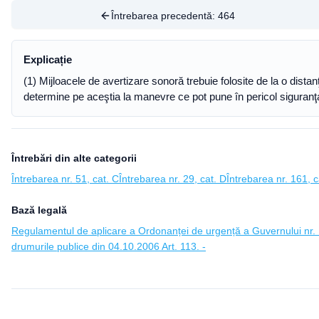
Întrebarea precedentă:
464
Explicație
(1) Mijloacele de avertizare sonoră trebuie folosite de la o dista
determine pe aceştia la manevre ce pot pune în pericol siguranţa 
Întrebări din alte categorii
Întrebarea nr. 51, cat. C
Întrebarea nr. 29, cat. D
Întrebarea nr. 161, c
Bază legală
Regulamentul de aplicare a Ordonanței de urgență a Guvernului nr. 1
drumurile publice din 04.10.2006 Art. 113. -