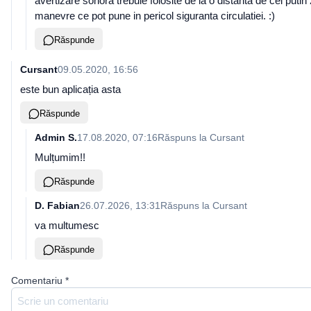
avertizare sonora trebuie folosite de la o distanta de cel put
manevre ce pot pune in pericol siguranta circulatiei. :)
Răspunde
Cursant
09.05.2020, 16:56
este bun aplicația asta
Răspunde
Admin S.
17.08.2020, 07:16
Răspuns la
Cursant
Mulțumim!!
Răspunde
D. Fabian
26.07.2026, 13:31
Răspuns la
Cursant
va multumesc
Răspunde
Comentariu
*