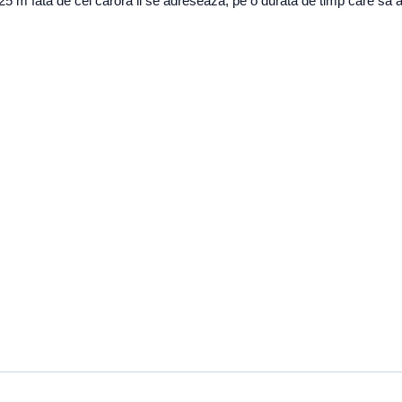
in 25 m fata de cei carora li se adreseaza, pe o durata de timp care sa