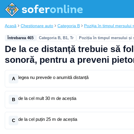
Acasă
Chestionare auto
Categoria B
Poziția în timpul mersului ș
Întrebarea 465
Categoria B, B1, Tr
Poziția în timpul mersului și
De la ce distanță trebuie să f
sonoră, pentru a preveni pieto
legea nu prevede o anumită distanță
A
de la cel mult 30 m de aceștia
B
de la cel puțin 25 m de aceștia
C