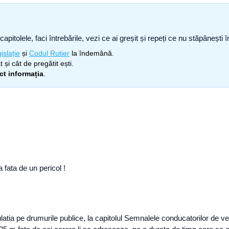
capitolele, faci întrebările, vezi ce ai greșit și repeți ce nu stăpâneșt
islație
și
Codul Rutier
la îndemână.
 și cât de pregătit ești.
ect informația
.
 fata de un pericol !
ia pe drumurile publice, la capitolul Semnalele conducatorilor de vehic