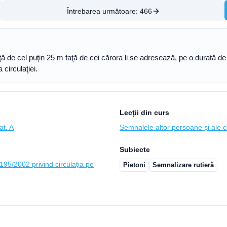
Întrebarea următoare:
466
nţă de cel puţin 25 m faţă de cei cărora li se adresează, pe o durată d
circulaţiei.
Lecții din curs
at. A
Semnalele altor persoane și ale c
Subiecte
95/2002 privind circulația pe
Pietoni
Semnalizare rutieră