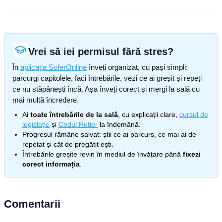
Vrei să iei permisul fără stres?
În
aplicația SoferOnline
înveți organizat, cu pași simpli:
parcurgi capitolele, faci întrebările, vezi ce ai greșit și repeți
ce nu stăpânești încă. Așa înveți corect și mergi la sală cu
mai multă încredere.
Ai
toate întrebările de la sală
, cu explicații clare,
cursul de
legislație
și
Codul Rutier
la îndemână.
Progresul rămâne salvat: știi ce ai parcurs, ce mai ai de
repetat și cât de pregătit ești.
Întrebările greșite revin în mediul de învățare până
fixezi
corect informația
.
Comentarii