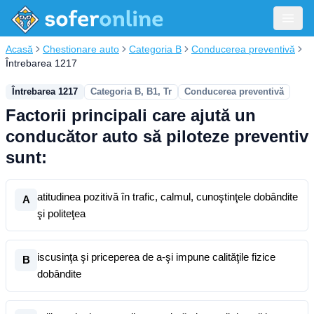
Acasă
Chestionare auto
Categoria B
Conducerea preventivă
Întrebarea 1217
Întrebarea 1217
Categoria B, B1, Tr
Conducerea preventivă
Factorii principali care ajută un
conducător auto să piloteze preventiv
sunt:
atitudinea pozitivă în trafic, calmul, cunoştinţele dobândite
A
şi politeţea
iscusinţa şi priceperea de a-şi impune calităţile fizice
B
dobândite