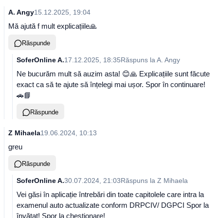
A. Angy
15.12.2025, 19:04
Mă ajută f mult explicațiile🙏
Răspunde
SoferOnline A.
17.12.2025, 18:35
Răspuns la
A. Angy
Ne bucurăm mult să auzim asta! 😊🙏 Explicațiile sunt făcute
exact ca să te ajute să înțelegi mai ușor. Spor în continuare!
🚗📘
Răspunde
Z Mihaela
19.06.2024, 10:13
greu
Răspunde
SoferOnline A.
30.07.2024, 21:03
Răspuns la
Z Mihaela
Vei găsi în aplicație întrebări din toate capitolele care intra la
examenul auto actualizate conform DRPCIV/ DGPCI Spor la
învățat! Spor la chestionare!