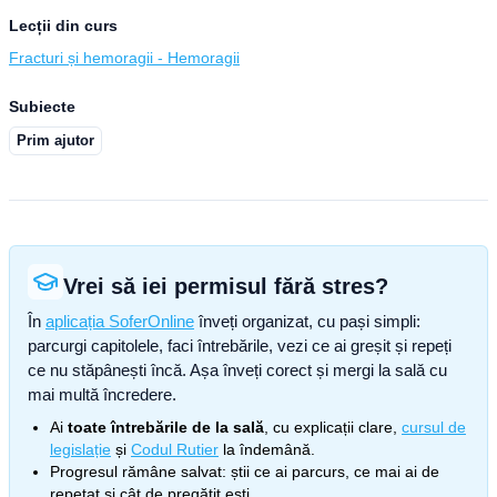
Lecții din curs
Fracturi și hemoragii - Hemoragii
Subiecte
Prim ajutor
Vrei să iei permisul fără stres?
În
aplicația SoferOnline
înveți organizat, cu pași simpli:
parcurgi capitolele, faci întrebările, vezi ce ai greșit și repeți
ce nu stăpânești încă. Așa înveți corect și mergi la sală cu
mai multă încredere.
Ai
toate întrebările de la sală
, cu explicații clare,
cursul de
legislație
și
Codul Rutier
la îndemână.
Progresul rămâne salvat: știi ce ai parcurs, ce mai ai de
repetat și cât de pregătit ești.