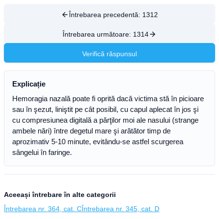
Întrebarea precedentă:
1312
Întrebarea următoare:
1314
Verifică răspunsul
Explicație
Hemoragia nazală poate fi oprită dacă victima stă în picioare
sau în şezut, liniştit pe cât posibil, cu capul aplecat în jos şi
cu compresiunea digitală a părţilor moi ale nasului (strange
ambele nări) între degetul mare şi arătător timp de
aprozimativ 5-10 minute, evitându-se astfel scurgerea
sângelui în faringe.
Aceeași întrebare în alte categorii
Întrebarea nr. 364, cat. C
Întrebarea nr. 345, cat. D