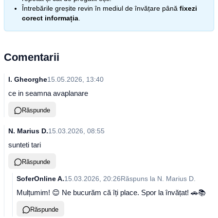
Întrebările greșite revin în mediul de învățare până
fixezi
corect informația
.
Comentarii
I. Gheorghe
15.05.2026, 13:40
ce in seamna avaplanare
Răspunde
N. Marius D.
15.03.2026, 08:55
sunteti tari
Răspunde
SoferOnline A.
15.03.2026, 20:26
Răspuns la
N. Marius D.
Mulțumim! 😊 Ne bucurăm că îți place. Spor la învățat! 🚗📚
Răspunde