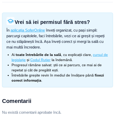
Vrei să iei permisul fără stres?
În
aplicația SoferOnline
înveți organizat, cu pași simpli:
parcurgi capitolele, faci întrebările, vezi ce ai greșit și repeți
ce nu stăpânești încă. Așa înveți corect și mergi la sală cu
mai multă încredere.
Ai
toate întrebările de la sală
, cu explicații clare,
cursul de
legislație
și
Codul Rutier
la îndemână.
Progresul rămâne salvat: știi ce ai parcurs, ce mai ai de
repetat și cât de pregătit ești.
Întrebările greșite revin în mediul de învățare până
fixezi
corect informația
.
Comentarii
Nu există comentarii aprobate încă.