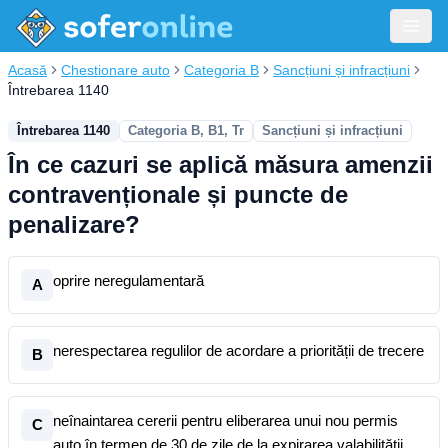
Acasă
Chestionare auto
Categoria B
Sancțiuni și infracțiuni
Întrebarea 1140
Întrebarea 1140
Categoria B, B1, Tr
Sancțiuni și infracțiuni
În ce cazuri se aplică măsura amenzii
contravenționale și puncte de
penalizare?
oprire neregulamentară
A
nerespectarea regulilor de acordare a priorității de trecere
B
neînaintarea cererii pentru eliberarea unui nou permis
C
auto în termen de 30 de zile de la expirarea valabilității