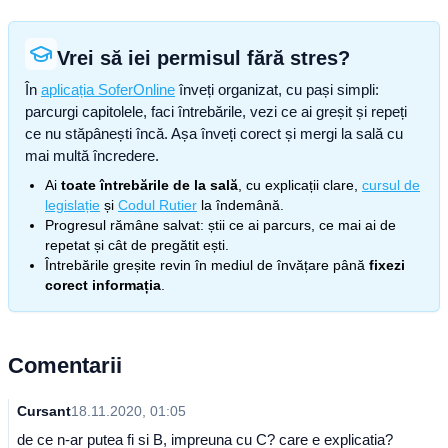
Vrei să iei permisul fără stres?
În
aplicația SoferOnline
înveți organizat, cu pași simpli:
parcurgi capitolele, faci întrebările, vezi ce ai greșit și repeți
ce nu stăpânești încă. Așa înveți corect și mergi la sală cu
mai multă încredere.
Ai
toate întrebările de la sală
, cu explicații clare,
cursul de
legislație
și
Codul Rutier
la îndemână.
Progresul rămâne salvat: știi ce ai parcurs, ce mai ai de
repetat și cât de pregătit ești.
Întrebările greșite revin în mediul de învățare până
fixezi
corect informația
.
Comentarii
Cursant
18.11.2020, 01:05
de ce n-ar putea fi si B, impreuna cu C? care e explicatia?