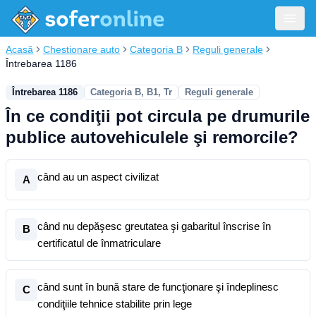
Acasă
Chestionare auto
Categoria B
Reguli generale
Întrebarea 1186
Întrebarea 1186
Categoria B, B1, Tr
Reguli generale
În ce condiţii pot circula pe drumurile
publice autovehiculele şi remorcile?
când au un aspect civilizat
A
când nu depăşesc greutatea şi gabaritul înscrise în
B
certificatul de înmatriculare
când sunt în bună stare de funcţionare şi îndeplinesc
C
condiţiile tehnice stabilite prin lege