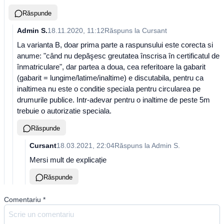
Răspunde
Admin S.
18.11.2020, 11:12
Răspuns la
Cursant
La varianta B, doar prima parte a raspunsului este corecta si
anume: "când nu depăşesc greutatea înscrisa în certificatul de
înmatriculare", dar partea a doua, cea referitoare la gabarit
(gabarit = lungime/latime/inaltime) e discutabila, pentru ca
inaltimea nu este o conditie speciala pentru circularea pe
drumurile publice. Intr-adevar pentru o inaltime de peste 5m
trebuie o autorizatie speciala.
Răspunde
Cursant
18.03.2021, 22:04
Răspuns la
Admin S.
Mersi mult de explicație
Răspunde
Comentariu
*