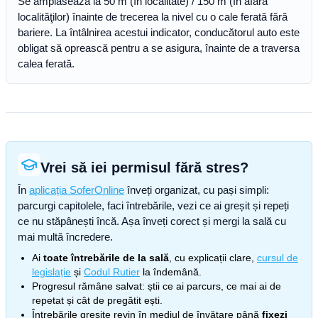
Se amplasează la 50 m (în localitate) / 150 m (în afară
localităţilor) înainte de trecerea la nivel cu o cale ferată fără
bariere. La întâlnirea acestui indicator, conducătorul auto este
obligat să oprească pentru a se asigura, înainte de a traversa
calea ferată.
Vrei să iei permisul fără stres?
În
aplicația SoferOnline
înveți organizat, cu pași simpli:
parcurgi capitolele, faci întrebările, vezi ce ai greșit și repeți
ce nu stăpânești încă. Așa înveți corect și mergi la sală cu
mai multă încredere.
Ai
toate întrebările de la sală
, cu explicații clare,
cursul de
legislație
și
Codul Rutier
la îndemână.
Progresul rămâne salvat: știi ce ai parcurs, ce mai ai de
repetat și cât de pregătit ești.
Întrebările greșite revin în mediul de învățare până
fixezi