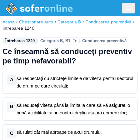
Acasă
Chestionare auto
Categoria B
Conducerea preventivă
Întrebarea 1240
Întrebarea 1240
Categoria B, B1, Tr
Conducerea preventivă
Ce înseamnă să conduceți preventiv
pe timp nefavorabil?
să respectați cu strictețe limitele de viteză pentru sectorul
A
de drum pe care circulați;
să reduceți viteza până la limita la care să vă asigurați o
B
bună vizibilitate și un control deplin asupra comenzilor;
să rulați cât mai aproape de axul drumului.
C