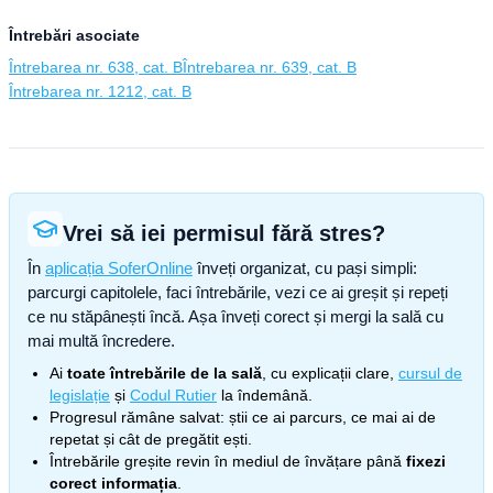
Întrebări asociate
Întrebarea nr. 638, cat. B
Întrebarea nr. 639, cat. B
Întrebarea nr. 1212, cat. B
Vrei să iei permisul fără stres?
În
aplicația SoferOnline
înveți organizat, cu pași simpli:
parcurgi capitolele, faci întrebările, vezi ce ai greșit și repeți
ce nu stăpânești încă. Așa înveți corect și mergi la sală cu
mai multă încredere.
Ai
toate întrebările de la sală
, cu explicații clare,
cursul de
legislație
și
Codul Rutier
la îndemână.
Progresul rămâne salvat: știi ce ai parcurs, ce mai ai de
repetat și cât de pregătit ești.
Întrebările greșite revin în mediul de învățare până
fixezi
corect informația
.