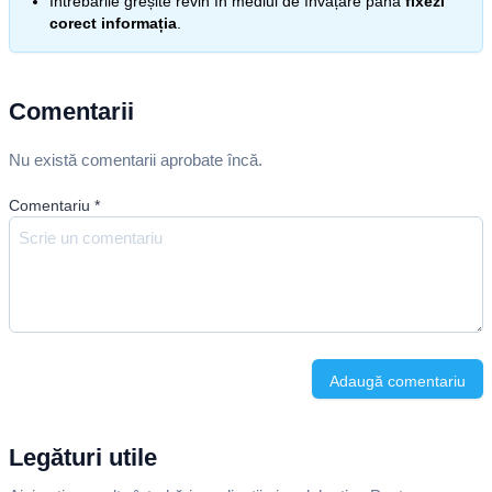
Întrebările greșite revin în mediul de învățare până
fixezi
corect informația
.
Comentarii
Nu există comentarii aprobate încă.
Comentariu
*
Adaugă comentariu
Legături utile