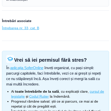
Întrebări asociate
Întrebarea nr. 33, cat. B
Vrei să iei permisul fără stres?
În
aplicația SoferOnline
înveți organizat, cu pași simpli:
parcurgi capitolele, faci întrebările, vezi ce ai greșit și repeți
ce nu stăpânești încă. Așa înveți corect și mergi la sală cu
mai multă încredere.
Ai
toate întrebările de la sală
, cu explicații clare,
cursul de
legislație
și
Codul Rutier
la îndemână.
Progresul rămâne salvat: știi ce ai parcurs, ce mai ai de
repetat și cât de pregătit ești.