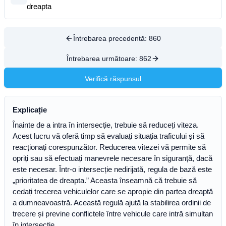
dreapta
Întrebarea precedentă:
860
Întrebarea următoare:
862
Verifică răspunsul
Explicație
Înainte de a intra în intersecție, trebuie să reduceți viteza.
Acest lucru vă oferă timp să evaluați situația traficului și să
reacționați corespunzător. Reducerea vitezei vă permite să
opriți sau să efectuați manevrele necesare în siguranță, dacă
este necesar. Într-o intersecție nedirijată, regula de bază este
„prioritatea de dreapta.” Aceasta înseamnă că trebuie să
cedați trecerea vehiculelor care se apropie din partea dreaptă
a dumneavoastră. Această regulă ajută la stabilirea ordinii de
trecere și previne conflictele între vehicule care intră simultan
în intersecție.