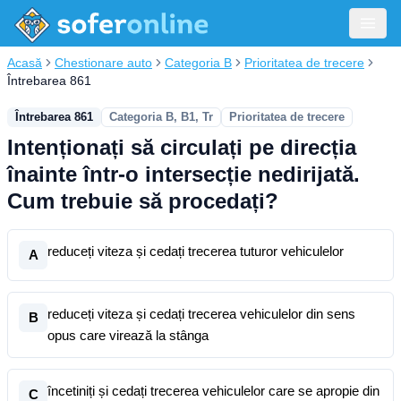
Acasă
Chestionare auto
Categoria B
Prioritatea de trecere
Întrebarea 861
Întrebarea 861
Categoria B, B1, Tr
Prioritatea de trecere
Intenționați să circulați pe direcția
înainte într-o intersecție nedirijată.
Cum trebuie să procedați?
reduceți viteza și cedați trecerea tuturor vehiculelor
A
reduceți viteza și cedați trecerea vehiculelor din sens
B
opus care virează la stânga
încetiniți și cedați trecerea vehiculelor care se apropie din
C