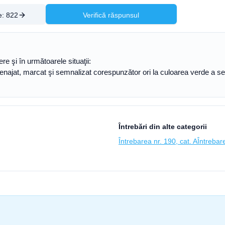
e:
822
Verifică răspunsul
re şi în următoarele situaţii:
menajat, marcat şi semnalizat corespunzător ori la culoarea verde a se
Întrebări din alte categorii
Întrebarea nr. 190, cat. A
Întrebare