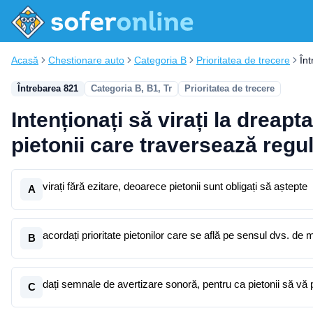
Acasă
Chestionare auto
Categoria B
Prioritatea de trecere
În
Întrebarea 821
Categoria B, B1, Tr
Prioritatea de trecere
Intenționați să virați la dreap
pietonii care traversează reg
virați fără ezitare, deoarece pietonii sunt obligați să aștepte
A
acordați prioritate pietonilor care se află pe sensul dvs. de 
B
dați semnale de avertizare sonoră, pentru ca pietonii să vă 
C