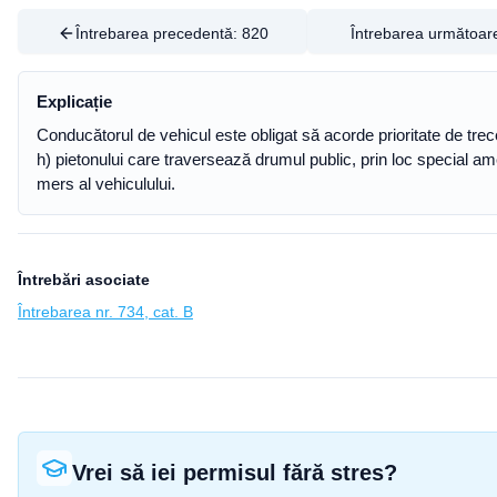
Întrebarea precedentă:
820
Întrebarea următoar
Explicație
Conducătorul de vehicul este obligat să acorde prioritate de trece
h) pietonului care traversează drumul public, prin loc special a
mers al vehiculului.
Întrebări asociate
Întrebarea nr. 734, cat. B
Vrei să iei permisul fără stres?