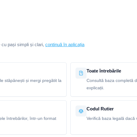
e cu pași simpli și clari,
continuă în aplicația
Toate întrebările
le stăpânești și mergi pregătit la
Consultă baza completă de 
explicații.
Codul Rutier
e întrebărilor, într-un format
Verifică baza legală dacă v