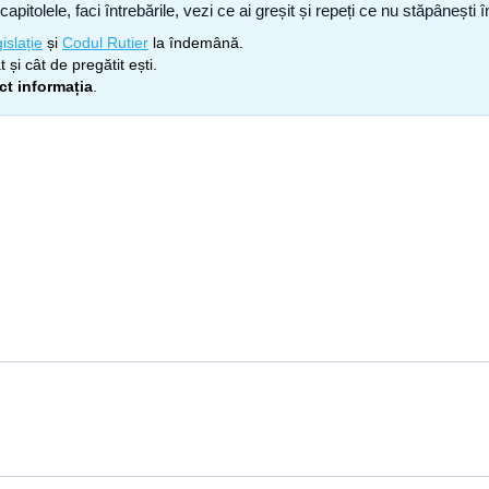
capitolele, faci întrebările, vezi ce ai greșit și repeți ce nu stăpâneșt
islație
și
Codul Rutier
la îndemână.
 și cât de pregătit ești.
ect informația
.