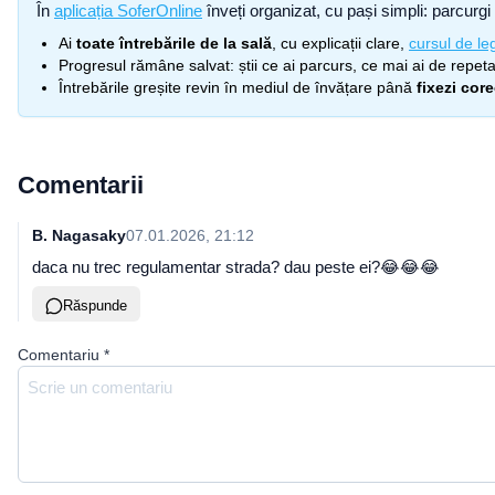
În
aplicația SoferOnline
înveți organizat, cu pași simpli: parcurgi 
Ai
toate întrebările de la sală
, cu explicații clare,
cursul de leg
Progresul rămâne salvat: știi ce ai parcurs, ce mai ai de repetat
Întrebările greșite revin în mediul de învățare până
fixezi cor
Comentarii
B. Nagasaky
07.01.2026, 21:12
daca nu trec regulamentar strada? dau peste ei?😂😂😂
Răspunde
Comentariu
*