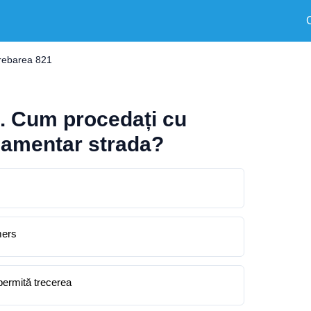
trebarea 821
ta. Cum procedați cu
ulamentar strada?
mers
permită trecerea