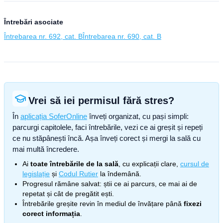
Întrebări asociate
Întrebarea nr. 692, cat. B
Întrebarea nr. 690, cat. B
Vrei să iei permisul fără stres?
În
aplicația SoferOnline
înveți organizat, cu pași simpli:
parcurgi capitolele, faci întrebările, vezi ce ai greșit și repeți
ce nu stăpânești încă. Așa înveți corect și mergi la sală cu
mai multă încredere.
Ai
toate întrebările de la sală
, cu explicații clare,
cursul de
legislație
și
Codul Rutier
la îndemână.
Progresul rămâne salvat: știi ce ai parcurs, ce mai ai de
repetat și cât de pregătit ești.
Întrebările greșite revin în mediul de învățare până
fixezi
corect informația
.