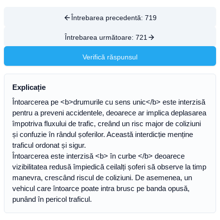
Întrebarea precedentă:
719
Întrebarea următoare:
721
Verifică răspunsul
Explicație
Întoarcerea pe <b>drumurile cu sens unic</b> este interzisă
pentru a preveni accidentele, deoarece ar implica deplasarea
împotriva fluxului de trafic, creând un risc major de coliziuni
și confuzie în rândul șoferilor. Această interdicție menține
traficul ordonat și sigur.
Întoarcerea este interzisă <b> în curbe </b> deoarece
vizibilitatea redusă împiedică ceilalți șoferi să observe la timp
manevra, crescând riscul de coliziuni. De asemenea, un
vehicul care întoarce poate intra brusc pe banda opusă,
punând în pericol traficul.