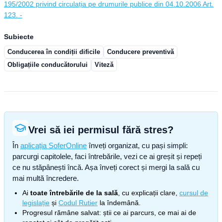
195/2002 privind circulația pe drumurile publice din 04.10.2006 Art.
123. -
Subiecte
Conducerea în condiții dificile
Conducere preventivă
Obligațiile conducătorului
Viteză
Vrei să iei permisul fără stres?
În
aplicația SoferOnline
înveți organizat, cu pași simpli:
parcurgi capitolele, faci întrebările, vezi ce ai greșit și repeți
ce nu stăpânești încă. Așa înveți corect și mergi la sală cu
mai multă încredere.
Ai
toate întrebările de la sală
, cu explicații clare,
cursul de
legislație
și
Codul Rutier
la îndemână.
Progresul rămâne salvat: știi ce ai parcurs, ce mai ai de