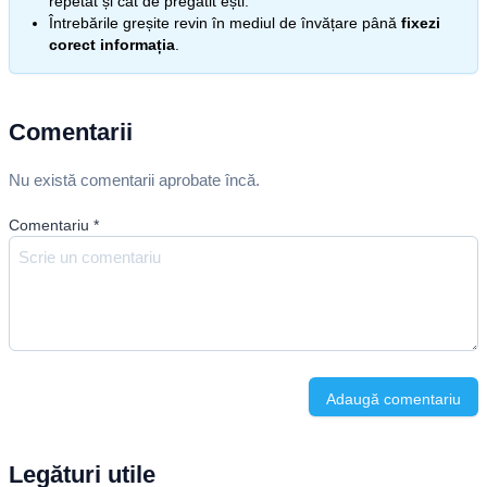
repetat și cât de pregătit ești.
Întrebările greșite revin în mediul de învățare până
fixezi
corect informația
.
Comentarii
Nu există comentarii aprobate încă.
Comentariu
*
Adaugă comentariu
Legături utile