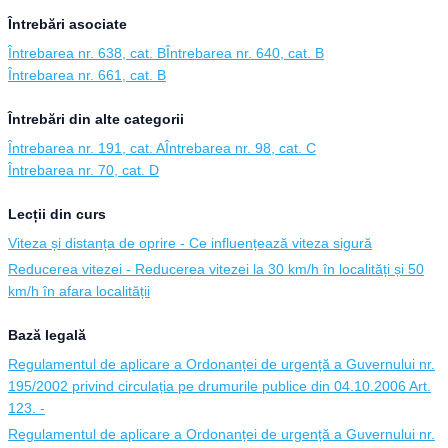
Întrebări asociate
Întrebarea nr. 638, cat. B
Întrebarea nr. 640, cat. B
Întrebarea nr. 661, cat. B
Întrebări din alte categorii
Întrebarea nr. 191, cat. A
Întrebarea nr. 98, cat. C
Întrebarea nr. 70, cat. D
Lecții din curs
Viteza și distanța de oprire - Ce influențează viteza sigură
Reducerea vitezei - Reducerea vitezei la 30 km/h în localități și 50
km/h în afara localității
Bază legală
Regulamentul de aplicare a Ordonanței de urgență a Guvernului nr.
195/2002 privind circulația pe drumurile publice din 04.10.2006 Art.
123. -
Regulamentul de aplicare a Ordonanței de urgență a Guvernului nr.