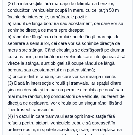
(2) La intersecţiile fără marcaje de delimitarea benzilor,
conducătorii vehiculelor ocupă în mers, cu cel puţin 50 m
înainte de intersecţie, următoarele poziţii:
a) rândul de lângă bordură sau acostament, cei care vor să
schimbe direcţia de mers spre dreapta;
b) rândul de lângă axa drumului sau de lângă marcajul de
separare a sensurilor, cei care vor să schimbe direcţia de
mers spre stânga. Când circulaţia se desfăşoară pe drumuri
cu sens unic, conducătorii de vehicule care intenţionează să
vireze la stânga, sunt obligaţi să ocupe rândul de lângă
bordura sau acostamentul din partea stângă;
c) oricare dintre rânduri, cei care vor să meargă înainte.
(3) Dacă în intersecţie circulă şi tramvaie, iar spaţiul dintre
şina din dreapta şi trotuar nu permite circulaţia pe două sau
mai multe rânduri, toţi conducătorii de vehicule, indiferent de
direcţia de deplasare, vor circula pe un singur rând, lăsând
liber traseul tramvaiului.
(4) În cazul în care tramvaiul este oprit într-o staţie fără
refugiu pentru pietoni, vehiculele trebuie să oprească în
ordinea sosirii, în spatele acestuia, şi să-şi reia deplasarea