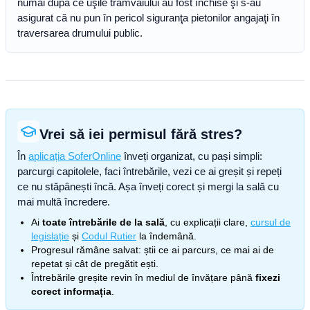
numai după ce uşile tramvaiului au fost închise şi s-au
asigurat că nu pun în pericol siguranţa pietonilor angajaţi în
traversarea drumului public.
Vrei să iei permisul fără stres?
În
aplicația SoferOnline
înveți organizat, cu pași simpli:
parcurgi capitolele, faci întrebările, vezi ce ai greșit și repeți
ce nu stăpânești încă. Așa înveți corect și mergi la sală cu
mai multă încredere.
Ai
toate întrebările de la sală
, cu explicații clare,
cursul de
legislație
și
Codul Rutier
la îndemână.
Progresul rămâne salvat: știi ce ai parcurs, ce mai ai de
repetat și cât de pregătit ești.
Întrebările greșite revin în mediul de învățare până
fixezi
corect informația
.