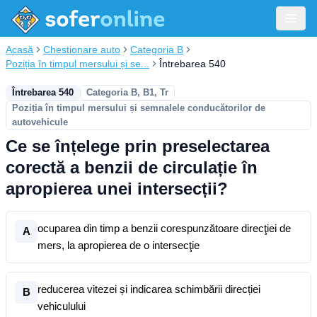
Acasă
Chestionare auto
Categoria B
Poziția în timpul mersului și se...
Întrebarea 540
Întrebarea 540
Categoria B, B1, Tr
Poziția în timpul mersului și semnalele conducătorilor de
autovehicule
Ce se înțelege prin preselectarea
corectă a benzii de circulație în
apropierea unei intersecții?
ocuparea din timp a benzii corespunzătoare direcţiei de
A
mers, la apropierea de o intersecţie
reducerea vitezei și indicarea schimbării direcției
B
vehiculului