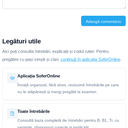
Adaugă comentariu
Legături utile
Aici poți consulta întrebări, explicații și codul rutier. Pentru
pregătire cu pași simpli și clari,
continuă în aplicația SoferOnline
.
Aplicația SoferOnline
Învață organizat, fără stres, revizuind întrebările pe care
nu le stăpânești și mergi pregătit la examen.
Toate întrebările
Consultă baza completă de întrebări pentru B, B1, Tr, cu
variante, răspunsuri corecte și explicații.