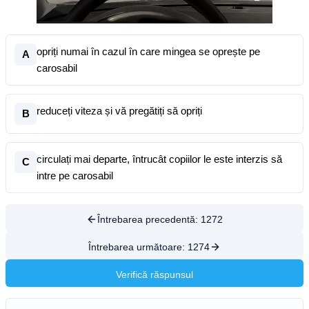
opriți numai în cazul în care mingea se oprește pe
A
carosabil
reduceți viteza și vă pregătiți să opriți
B
circulați mai departe, întrucât copiilor le este interzis să
C
intre pe carosabil
Întrebarea precedentă:
1272
Întrebarea următoare:
1274
Verifică răspunsul