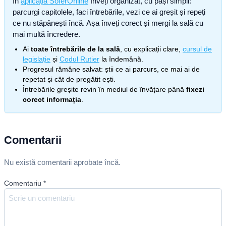
În
aplicația SoferOnline
înveți organizat, cu pași simpli:
parcurgi capitolele, faci întrebările, vezi ce ai greșit și repeți
ce nu stăpânești încă. Așa înveți corect și mergi la sală cu
mai multă încredere.
Ai
toate întrebările de la sală
, cu explicații clare,
cursul de
legislație
și
Codul Rutier
la îndemână.
Progresul rămâne salvat: știi ce ai parcurs, ce mai ai de
repetat și cât de pregătit ești.
Întrebările greșite revin în mediul de învățare până
fixezi
corect informația
.
Comentarii
Nu există comentarii aprobate încă.
Comentariu
*