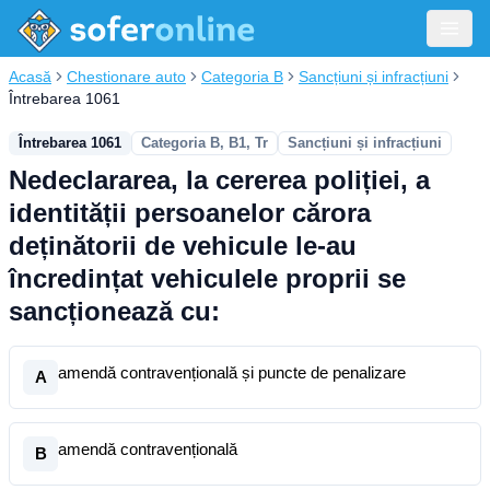
Acasă
Chestionare auto
Categoria B
Sancțiuni și infracțiuni
Întrebarea 1061
Întrebarea 1061
Categoria B, B1, Tr
Sancțiuni și infracțiuni
Nedeclararea, la cererea poliției, a
identității persoanelor cărora
deținătorii de vehicule le-au
încredințat vehiculele proprii se
sancționează cu:
amendă contravențională și puncte de penalizare
A
amendă contravențională
B