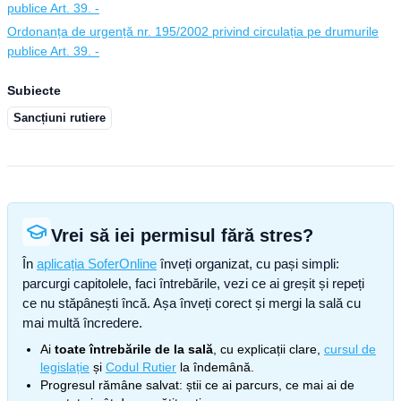
publice Art. 39. -
Ordonanța de urgență nr. 195/2002 privind circulația pe drumurile
publice Art. 39. -
Subiecte
Sancțiuni rutiere
Vrei să iei permisul fără stres?
În
aplicația SoferOnline
înveți organizat, cu pași simpli:
parcurgi capitolele, faci întrebările, vezi ce ai greșit și repeți
ce nu stăpânești încă. Așa înveți corect și mergi la sală cu
mai multă încredere.
Ai
toate întrebările de la sală
, cu explicații clare,
cursul de
legislație
și
Codul Rutier
la îndemână.
Progresul rămâne salvat: știi ce ai parcurs, ce mai ai de