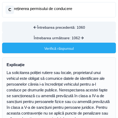
reținerea permisului de conducere
C
Întrebarea precedentă:
1060
Întrebarea următoare:
1062
Verifică răspunsul
Explicație
La solicitarea poliției rutiere sau locale, proprietarul unui
vehicul este obligat să comunice datele de identificare ale
persoanelor căreia i-a încredințat vehiculul pentru a-l
conduce pe drumurile publice. Nerespectarea acestei fapte
se sancționează cu amendă prevăzută în clasa a IV-a de
sancțiuni pentru persoanele fizice sau cu amendă prevăzută
în clasa a V-a de sancțiuni pentru persoane juridice. Pentru
aceasta contravenție nu se aplică puncte de penalizare sau