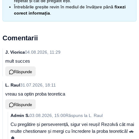
repetat și cât de pregătit ești.
Întrebările greșite revin în mediul de învățare până
fixezi
corect informația
.
Comentarii
J. Viorica
04.08.2026, 11:29
mult succes
Răspunde
L. Raul
31.07.2026, 18:11
vreau sa optin proba teoretica
Răspunde
Admin S.
03.08.2026, 15:00
Răspuns la
L. Raul
Cu pregătire și perseverență, sigur vei reuși! Rezolvă cât mai
multe chestionare și mergi cu încredere la proba teoretică! 🚗