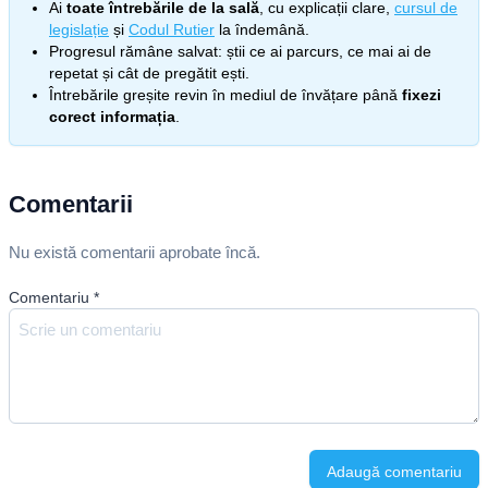
Ai
toate întrebările de la sală
, cu explicații clare,
cursul de
legislație
și
Codul Rutier
la îndemână.
Progresul rămâne salvat: știi ce ai parcurs, ce mai ai de
repetat și cât de pregătit ești.
Întrebările greșite revin în mediul de învățare până
fixezi
corect informația
.
Comentarii
Nu există comentarii aprobate încă.
Comentariu
*
Adaugă comentariu