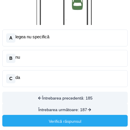
legea nu specifică
A
nu
B
da
C
Întrebarea precedentă:
185
Întrebarea următoare:
187
Verifică răspunsul