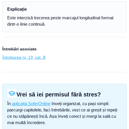
Explicație
Este interzisă trecerea peste marcajul longitudinal format
dintr-o linie continuă.
Întrebări asociate
Întrebarea nr. 19, cat. B
Vrei să iei permisul fără stres?
În
aplicația SoferOnline
înveți organizat, cu pași simpli:
parcurgi capitolele, faci întrebările, vezi ce ai greșit și repeți
ce nu stăpânești încă. Așa înveți corect și mergi la sală cu
mai multă încredere.