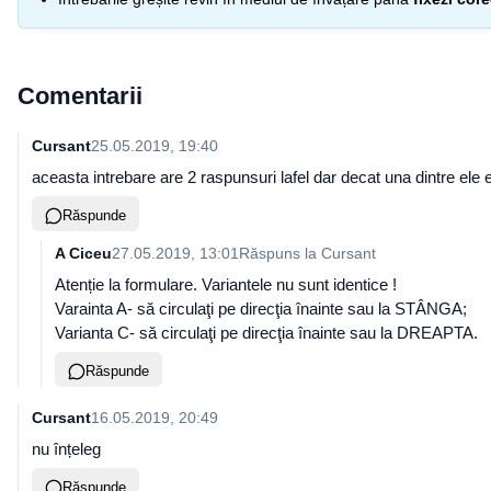
Comentarii
Cursant
25.05.2019, 19:40
aceasta intrebare are 2 raspunsuri lafel dar decat una dintre ele
Răspunde
A Ciceu
27.05.2019, 13:01
Răspuns la
Cursant
Atenție la formulare. Variantele nu sunt identice !
Varainta A- să circulaţi pe direcţia înainte sau la STÂNGA;
Varianta C- să circulaţi pe direcţia înainte sau la DREAPTA.
Răspunde
Cursant
16.05.2019, 20:49
nu înțeleg
Răspunde