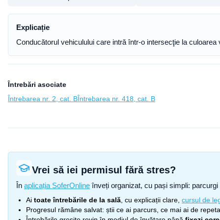
Explicație
Conducătorul vehiculului care intră într-o intersecţie la culoarea 
Întrebări asociate
Întrebarea nr. 2, cat. B
Întrebarea nr. 418, cat. B
Vrei să iei permisul fără stres?
În
aplicația SoferOnline
înveți organizat, cu pași simpli: parcurgi 
Ai
toate întrebările de la sală
, cu explicații clare,
cursul de leg
Progresul rămâne salvat: știi ce ai parcurs, ce mai ai de repetat
Întrebările greșite revin în mediul de învățare până
fixezi cor