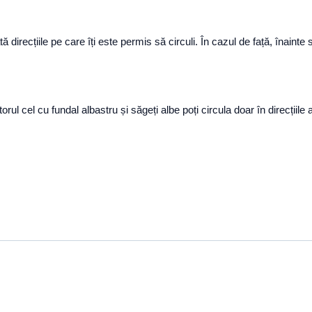
tă direcțiile pe care îți este permis să circuli. În cazul de față, înainte
rul cel cu fundal albastru și săgeți albe poți circula doar în direcțiile