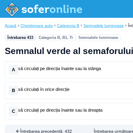
Acasă
Chestionare auto
Categoria B
Semnalele luminoase
În
Întrebarea 433
Categoria B, B1, Tr
Semnalele luminoase
Semnalul verde al semaforului
să circulați pe direcția înainte sau la stânga
A
să circulați în orice direcție
B
să circulați pe direcția înainte sau la dreapta
C
Întrebarea precedentă:
432
Întrebarea următoar