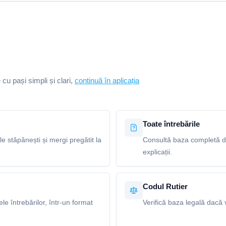
e cu pași simpli și clari,
continuă în aplicația
Toate întrebările
le stăpânești și mergi pregătit la
Consultă baza completă de 
explicații.
Codul Rutier
e întrebărilor, într-un format
Verifică baza legală dacă v