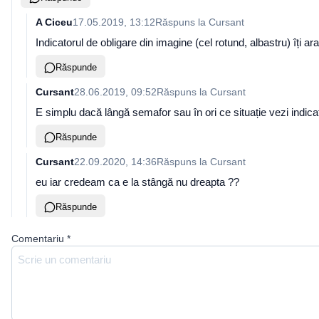
A Ciceu
17.05.2019, 13:12
Răspuns la
Cursant
Indicatorul de obligare din imagine (cel rotund, albastru) îți ara
Răspunde
Cursant
28.06.2019, 09:52
Răspuns la
Cursant
E simplu dacă lângă semafor sau în ori ce situație vezi indicato
Răspunde
Cursant
22.09.2020, 14:36
Răspuns la
Cursant
eu iar credeam ca e la stângă nu dreapta ??
Răspunde
Comentariu
*