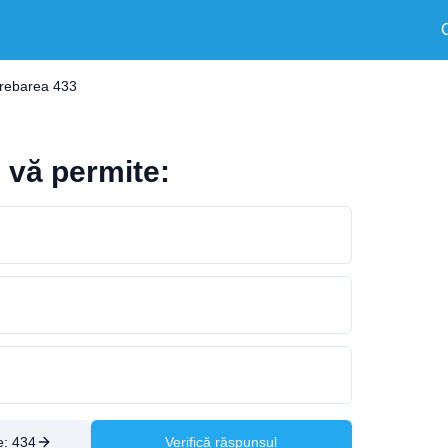
trebarea 433
 vă permite:
e:
434
Verifică răspunsul