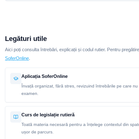
Legături utile
Aici poți consulta întrebări, explicații și codul rutier. Pentru pregătir
SoferOnline
.
Aplicația SoferOnline
Învață organizat, fără stres, revizuind întrebările pe care nu 
examen.
Curs de legislație rutieră
Toată materia necesară pentru a înțelege contextul din spatel
ușor de parcurs.