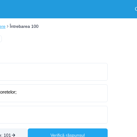
ere
Întrebarea 100
oretelor;
e:
101
Verifică răspunsul