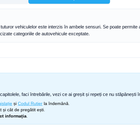
uturor vehiculelor este interzis în ambele sensuri. Se poate permite 
recizate categoriile de autovehicule exceptate.
capitolele, faci întrebările, vezi ce ai greșit și repeți ce nu stăpâneșt
islație
și
Codul Rutier
la îndemână.
 și cât de pregătit ești.
ect informația
.