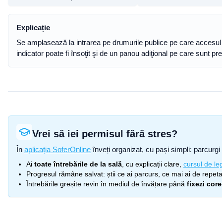
Explicație
Se amplasează la intrarea pe drumurile publice pe care accesul t
indicator poate fi însoţit şi de un panou adiţional pe care sunt p
Vrei să iei permisul fără stres?
În
aplicația SoferOnline
înveți organizat, cu pași simpli: parcurgi 
Ai
toate întrebările de la sală
, cu explicații clare,
cursul de leg
Progresul rămâne salvat: știi ce ai parcurs, ce mai ai de repetat
Întrebările greșite revin în mediul de învățare până
fixezi cor