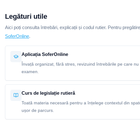
Legături utile
Aici poți consulta întrebări, explicații și codul rutier. Pentru pregătir
SoferOnline
.
Aplicația SoferOnline
Învață organizat, fără stres, revizuind întrebările pe care nu 
examen.
Curs de legislație rutieră
Toată materia necesară pentru a înțelege contextul din spatel
ușor de parcurs.