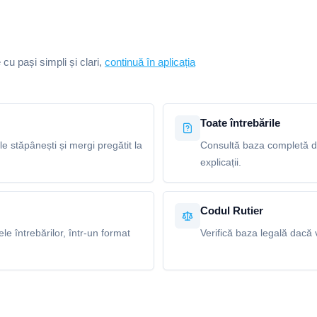
e cu pași simpli și clari,
continuă în aplicația
Toate întrebările
le stăpânești și mergi pregătit la
Consultă baza completă de 
explicații.
Codul Rutier
e întrebărilor, într-un format
Verifică baza legală dacă v