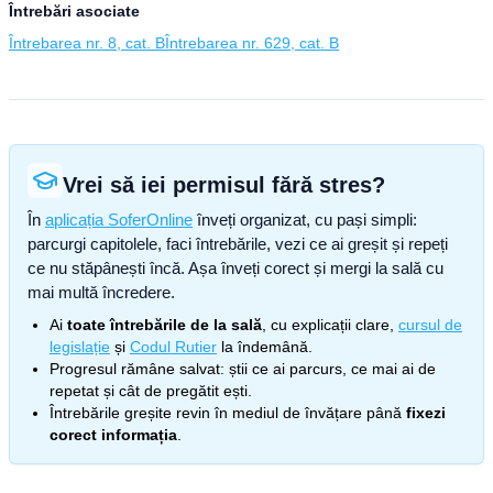
Întrebări asociate
Întrebarea nr. 8, cat. B
Întrebarea nr. 629, cat. B
Vrei să iei permisul fără stres?
În
aplicația SoferOnline
înveți organizat, cu pași simpli:
parcurgi capitolele, faci întrebările, vezi ce ai greșit și repeți
ce nu stăpânești încă. Așa înveți corect și mergi la sală cu
mai multă încredere.
Ai
toate întrebările de la sală
, cu explicații clare,
cursul de
legislație
și
Codul Rutier
la îndemână.
Progresul rămâne salvat: știi ce ai parcurs, ce mai ai de
repetat și cât de pregătit ești.
Întrebările greșite revin în mediul de învățare până
fixezi
corect informația
.