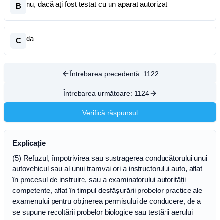
nu, dacă ați fost testat cu un aparat autorizat
B
da
C
Întrebarea precedentă:
1122
Întrebarea următoare:
1124
Verifică răspunsul
Explicație
(5) Refuzul, împotrivirea sau sustragerea conducătorului unui
autovehicul sau al unui tramvai ori a instructorului auto, aflat
în procesul de instruire, sau a examinatorului autorității
competente, aflat în timpul desfășurării probelor practice ale
examenului pentru obținerea permisului de conducere, de a
se supune recoltării probelor biologice sau testării aerului