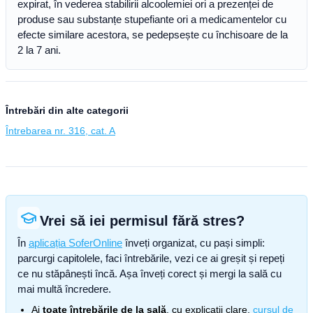
expirat, în vederea stabilirii alcoolemiei ori a prezenței de
produse sau substanțe stupefiante ori a medicamentelor cu
efecte similare acestora, se pedepsește cu închisoare de la
2 la 7 ani.
Întrebări din alte categorii
Întrebarea nr. 316, cat. A
Vrei să iei permisul fără stres?
În
aplicația SoferOnline
înveți organizat, cu pași simpli:
parcurgi capitolele, faci întrebările, vezi ce ai greșit și repeți
ce nu stăpânești încă. Așa înveți corect și mergi la sală cu
mai multă încredere.
Ai
toate întrebările de la sală
, cu explicații clare,
cursul de