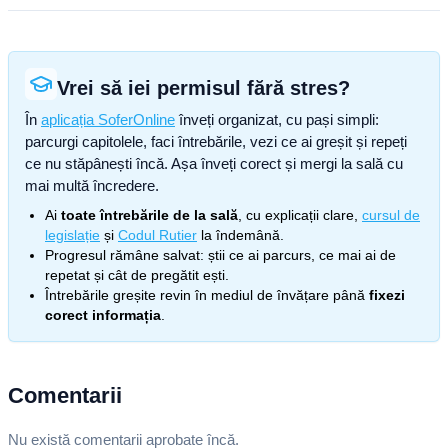
Vrei să iei permisul fără stres?
În
aplicația SoferOnline
înveți organizat, cu pași simpli:
parcurgi capitolele, faci întrebările, vezi ce ai greșit și repeți
ce nu stăpânești încă. Așa înveți corect și mergi la sală cu
mai multă încredere.
Ai
toate întrebările de la sală
, cu explicații clare,
cursul de
legislație
și
Codul Rutier
la îndemână.
Progresul rămâne salvat: știi ce ai parcurs, ce mai ai de
repetat și cât de pregătit ești.
Întrebările greșite revin în mediul de învățare până
fixezi
corect informația
.
Comentarii
Nu există comentarii aprobate încă.