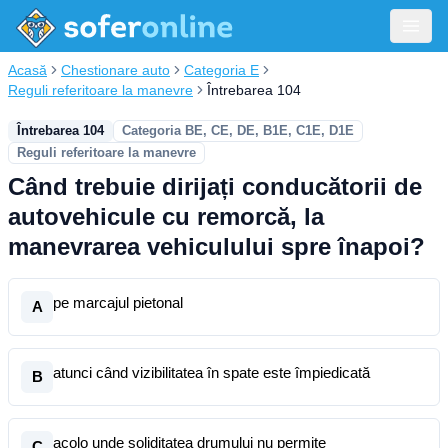
Acasă
Chestionare auto
Categoria E
Reguli referitoare la manevre
Întrebarea 104
Întrebarea 104
Categoria BE, CE, DE, B1E, C1E, D1E
Reguli referitoare la manevre
Când trebuie dirijați conducătorii de
autovehicule cu remorcă, la
manevrarea vehiculului spre înapoi?
pe marcajul pietonal
A
atunci când vizibilitatea în spate este împiedicată
B
acolo unde soliditatea drumului nu permite
C