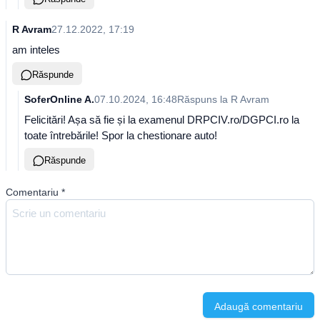
R Avram
27.12.2022, 17:19
am inteles
Răspunde
SoferOnline A.
07.10.2024, 16:48
Răspuns la
R Avram
Felicitări! Așa să fie și la examenul DRPCIV.ro/DGPCI.ro la
toate întrebările! Spor la chestionare auto!
Răspunde
Comentariu
*
Adaugă comentariu