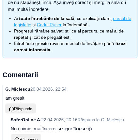
ce nu stăpânești încă. Așa înveți corect și mergi la sală cu
mai multă încredere.
Ai
toate întrebările de la sală
, cu explicații clare,
cursul de
legislație
și
Codul Rutier
la îndemână.
Progresul rămâne salvat: știi ce ai parcurs, ce mai ai de
repetat și cât de pregătit ești.
Întrebările greșite revin în mediul de învățare până
fixezi
corect informația
.
Comentarii
G. Miclescu
20.04.2026, 22:54
am greșit
Răspunde
SoferOnline A.
22.04.2026, 20:16
Răspuns la
G. Miclescu
Nu-i nimic, mai încerci și sigur îți iese 👍
Răspunde