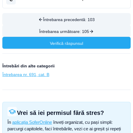
Întrebarea precedentă:
103
Întrebarea următoare:
105
Verifică răspunsul
Întrebări din alte categorii
Întrebarea nr. 691, cat. B
Vrei să iei permisul fără stres?
În
aplicația SoferOnline
înveți organizat, cu pași simpli:
parcurgi capitolele, faci întrebările, vezi ce ai greșit și repeți