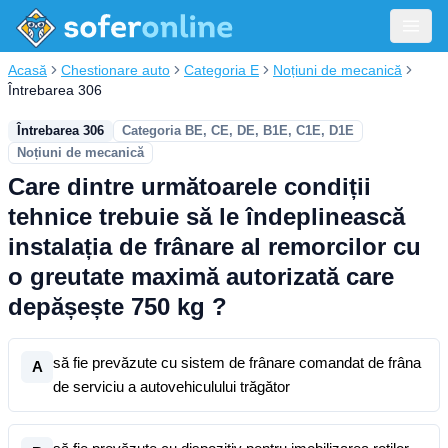
Acasă
Chestionare auto
Categoria E
Noțiuni de mecanică
Întrebarea 306
Întrebarea 306
Categoria BE, CE, DE, B1E, C1E, D1E
Noțiuni de mecanică
Care dintre următoarele condiții
tehnice trebuie să le îndeplinească
instalația de frânare al remorcilor cu
o greutate maximă autorizată care
depășește 750 kg ?
să fie prevăzute cu sistem de frânare comandat de frâna
A
de serviciu a autovehiculului trăgător