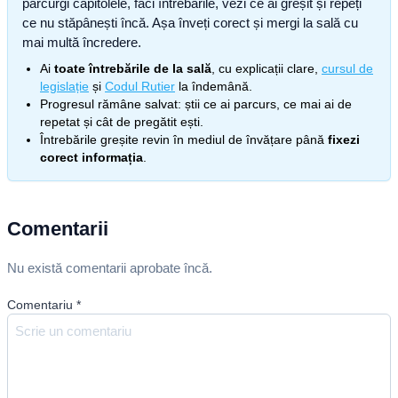
parcurgi capitolele, faci întrebările, vezi ce ai greșit și repeți
ce nu stăpânești încă. Așa înveți corect și mergi la sală cu
mai multă încredere.
Ai
toate întrebările de la sală
, cu explicații clare,
cursul de
legislație
și
Codul Rutier
la îndemână.
Progresul rămâne salvat: știi ce ai parcurs, ce mai ai de
repetat și cât de pregătit ești.
Întrebările greșite revin în mediul de învățare până
fixezi
corect informația
.
Comentarii
Nu există comentarii aprobate încă.
Comentariu
*