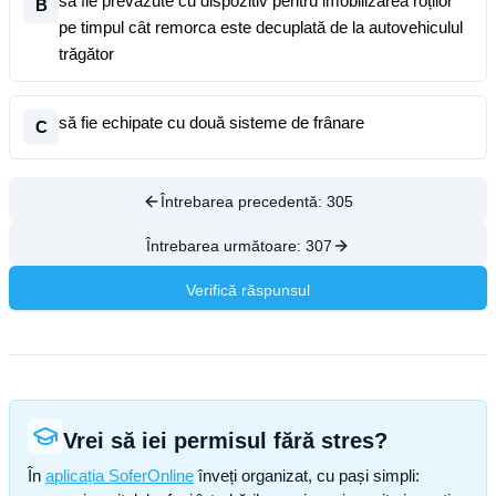
să fie prevăzute cu dispozitiv pentru imobilizarea roților
B
pe timpul cât remorca este decuplată de la autovehiculul
trăgător
să fie echipate cu două sisteme de frânare
C
Întrebarea precedentă:
305
Întrebarea următoare:
307
Verifică răspunsul
Vrei să iei permisul fără stres?
În
aplicația SoferOnline
înveți organizat, cu pași simpli: