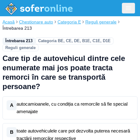
Acasă
Chestionare auto
Categoria E
Reguli generale
Întrebarea 213
Întrebarea 213
Categoria BE, CE, DE, B1E, C1E, D1E
Reguli generale
Care tip de autovehicul dintre cele
enumerate mai jos poate tracta
remorci în care se transportă
persoane?
autocamioanele, cu condiția ca remorcile să fie special
A
amenajate
toate autovehiculele care pot dezvolta puterea necesară
B
tractării remorcilor respective