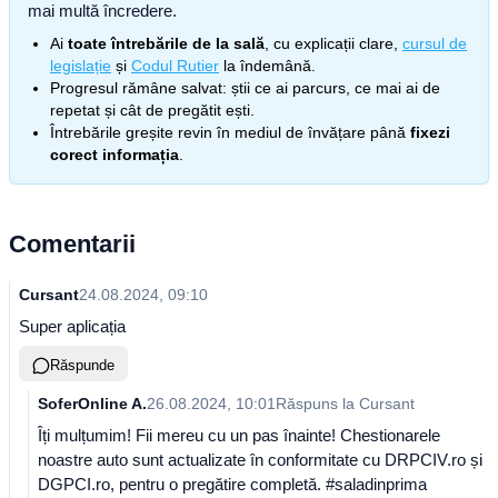
mai multă încredere.
Ai
toate întrebările de la sală
, cu explicații clare,
cursul de
legislație
și
Codul Rutier
la îndemână.
Progresul rămâne salvat: știi ce ai parcurs, ce mai ai de
repetat și cât de pregătit ești.
Întrebările greșite revin în mediul de învățare până
fixezi
corect informația
.
Comentarii
Cursant
24.08.2024, 09:10
Super aplicația
Răspunde
SoferOnline A.
26.08.2024, 10:01
Răspuns la
Cursant
Îți mulțumim! Fii mereu cu un pas înainte! Chestionarele
noastre auto sunt actualizate în conformitate cu DRPCIV.ro și
DGPCI.ro, pentru o pregătire completă. #saladinprima