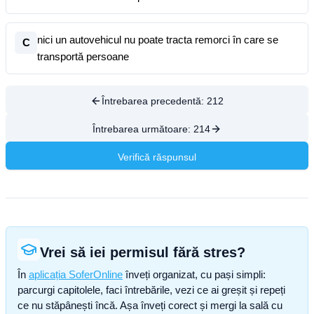
nici un autovehicul nu poate tracta remorci în care se
C
transportă persoane
Întrebarea precedentă:
212
Întrebarea următoare:
214
Verifică răspunsul
Vrei să iei permisul fără stres?
În
aplicația SoferOnline
înveți organizat, cu pași simpli:
parcurgi capitolele, faci întrebările, vezi ce ai greșit și repeți
ce nu stăpânești încă. Așa înveți corect și mergi la sală cu