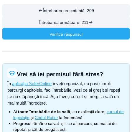
Întrebarea precedentă:
209
Întrebarea următoare:
211
Verifică răspunsul
Vrei să iei permisul fără stres?
În
aplicația SoferOnline
înveți organizat, cu pași simpli:
parcurgi capitolele, faci întrebările, vezi ce ai greșit și repeți
ce nu stăpânești încă. Așa înveți corect și mergi la sală cu
mai multă încredere.
Ai
toate întrebările de la sală
, cu explicații clare,
cursul de
legislație
și
Codul Rutier
la îndemână.
Progresul rămâne salvat: știi ce ai parcurs, ce mai ai de
repetat și cât de pregătit ești.