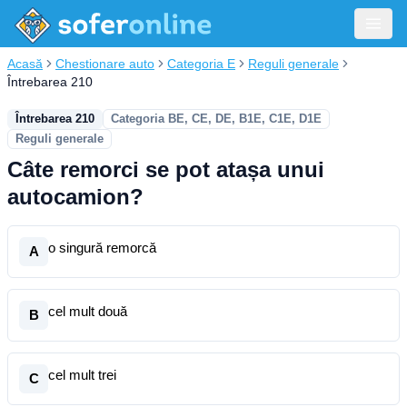
Acasă
Chestionare auto
Categoria E
Reguli generale
Întrebarea 210
Întrebarea 210
Categoria BE, CE, DE, B1E, C1E, D1E
Reguli generale
Câte remorci se pot atașa unui
autocamion?
o singură remorcă
A
cel mult două
B
cel mult trei
C