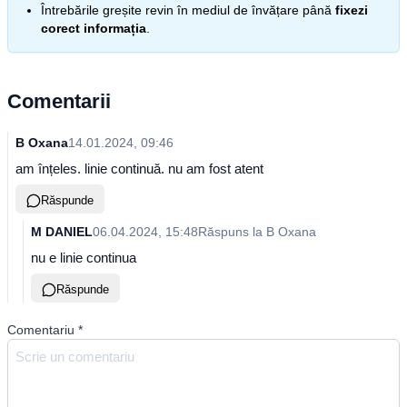
Întrebările greșite revin în mediul de învățare până
fixezi
corect informația
.
Comentarii
B Oxana
14.01.2024, 09:46
am înțeles. linie continuă. nu am fost atent
Răspunde
M DANIEL
06.04.2024, 15:48
Răspuns la
B Oxana
nu e linie continua
Răspunde
Comentariu
*