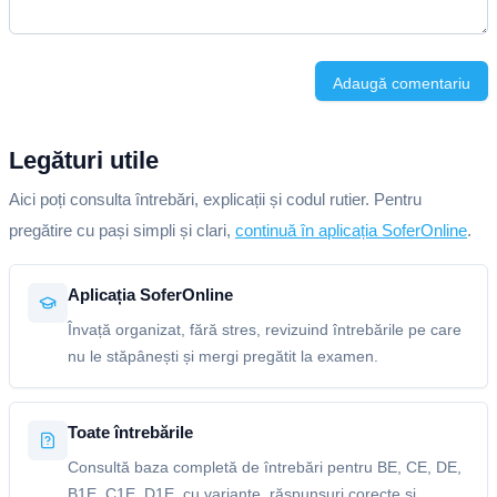
Adaugă comentariu
Legături utile
Aici poți consulta întrebări, explicații și codul rutier. Pentru
pregătire cu pași simpli și clari,
continuă în aplicația SoferOnline
.
Aplicația SoferOnline
Învață organizat, fără stres, revizuind întrebările pe care
nu le stăpânești și mergi pregătit la examen.
Toate întrebările
Consultă baza completă de întrebări pentru BE, CE, DE,
B1E, C1E, D1E, cu variante, răspunsuri corecte și