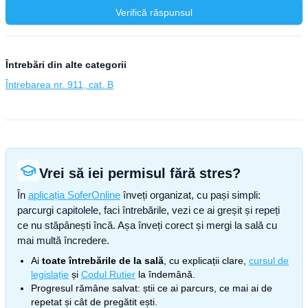
Verifică răspunsul
Întrebări din alte categorii
Întrebarea nr. 911, cat. B
Vrei să iei permisul fără stres?
În
aplicația SoferOnline
înveți organizat, cu pași simpli:
parcurgi capitolele, faci întrebările, vezi ce ai greșit și repeți
ce nu stăpânești încă. Așa înveți corect și mergi la sală cu
mai multă încredere.
Ai
toate întrebările de la sală
, cu explicații clare,
cursul de
legislație
și
Codul Rutier
la îndemână.
Progresul rămâne salvat: știi ce ai parcurs, ce mai ai de
repetat și cât de pregătit ești.