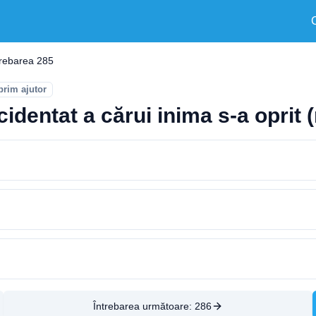
trebarea 285
prim ajutor
identat a cărui inima s-a oprit 
Întrebarea următoare:
286