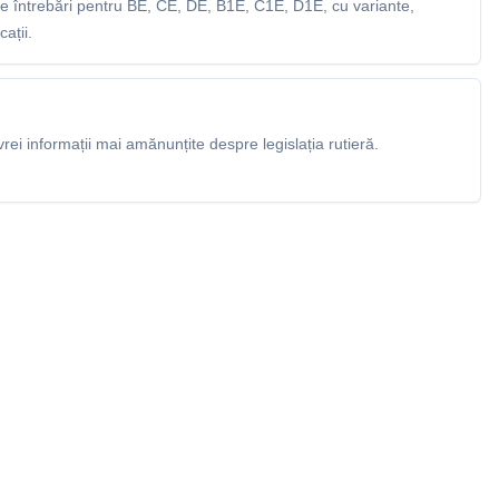
 întrebări pentru BE, CE, DE, B1E, C1E, D1E, cu variante,
ații.
rei informații mai amănunțite despre legislația rutieră.