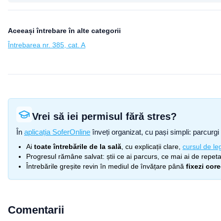
Aceeași întrebare în alte categorii
Întrebarea nr. 385, cat. A
Vrei să iei permisul fără stres?
În
aplicația SoferOnline
înveți organizat, cu pași simpli: parcurgi 
Ai
toate întrebările de la sală
, cu explicații clare,
cursul de leg
Progresul rămâne salvat: știi ce ai parcurs, ce mai ai de repetat
Întrebările greșite revin în mediul de învățare până
fixezi cor
Comentarii