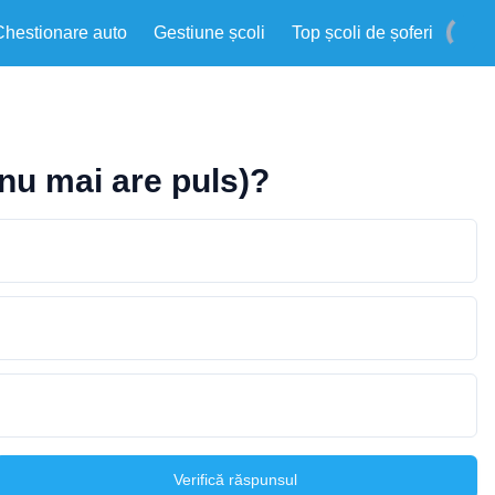
Chestionare auto
Gestiune școli
Top școli de șoferi
(nu mai are puls)?
Verifică răspunsul