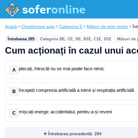
Acasă
Chestionare auto
Categoria E
Măsuri de prim ajutor
În
Întrebarea 285
Categoria BE, CE, DE, B1E, C1E, D1E
Măsuri de 
Cum acționați în cazul unui acc
plecați, întrucât nu se mai poate face nimic
A
începeți compresia artificială a inimii și respirația artificială
B
mișcați energic accidentatul, pentru a-și reveni
C
Întrebarea precedentă:
284