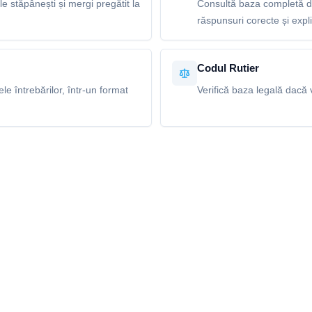
le stăpânești și mergi pregătit la
Consultă baza completă de
răspunsuri corecte și explic
Codul Rutier
e întrebărilor, într-un format
Verifică baza legală dacă v