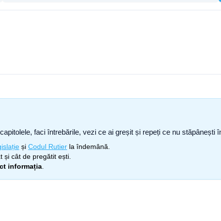
capitolele, faci întrebările, vezi ce ai greșit și repeți ce nu stăpâneșt
islație
și
Codul Rutier
la îndemână.
 și cât de pregătit ești.
ect informația
.