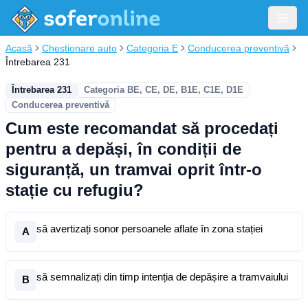
Acasă
Chestionare auto
Categoria E
Conducerea preventivă
Întrebarea 231
Întrebarea 231
Categoria BE, CE, DE, B1E, C1E, D1E
Conducerea preventivă
Cum este recomandat să procedați
pentru a depăși, în condiții de
siguranță, un tramvai oprit într-o
stație cu refugiu?
să avertizați sonor persoanele aflate în zona stației
A
să semnalizați din timp intenția de depășire a tramvaiului
B