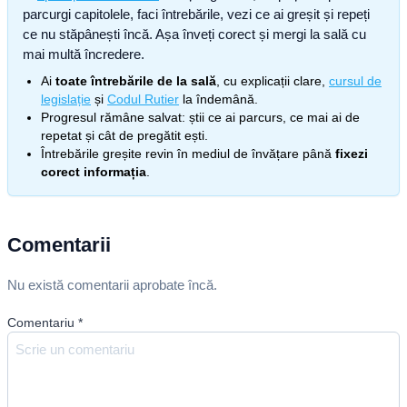
parcurgi capitolele, faci întrebările, vezi ce ai greșit și repeți
ce nu stăpânești încă. Așa înveți corect și mergi la sală cu
mai multă încredere.
Ai
toate întrebările de la sală
, cu explicații clare,
cursul de
legislație
și
Codul Rutier
la îndemână.
Progresul rămâne salvat: știi ce ai parcurs, ce mai ai de
repetat și cât de pregătit ești.
Întrebările greșite revin în mediul de învățare până
fixezi
corect informația
.
Comentarii
Nu există comentarii aprobate încă.
Comentariu
*