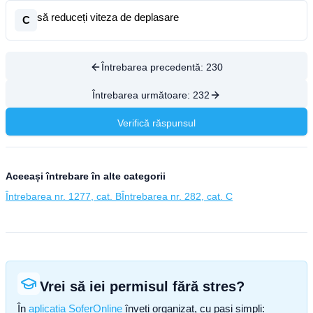
să reduceți viteza de deplasare
C
Întrebarea precedentă:
230
Întrebarea următoare:
232
Verifică răspunsul
Aceeași întrebare în alte categorii
Întrebarea nr. 1277, cat. B
Întrebarea nr. 282, cat. C
Vrei să iei permisul fără stres?
În
aplicația SoferOnline
înveți organizat, cu pași simpli: