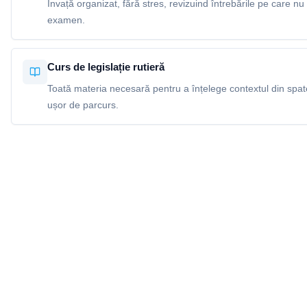
Învață organizat, fără stres, revizuind întrebările pe care nu 
examen.
Curs de legislație rutieră
Toată materia necesară pentru a înțelege contextul din spatel
ușor de parcurs.