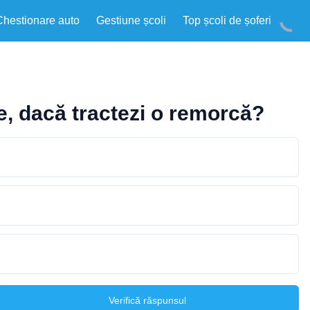
Chestionare auto
Gestiune școli
Top școli de șoferi
e, dacă tractezi o remorcă?
Verifică răspunsul