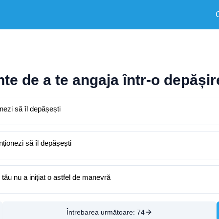
te de a te angaja într-o depășir
nezi să îl depășești
nționezi să îl depășești
 tău nu a inițiat o astfel de manevră
Întrebarea următoare:
74