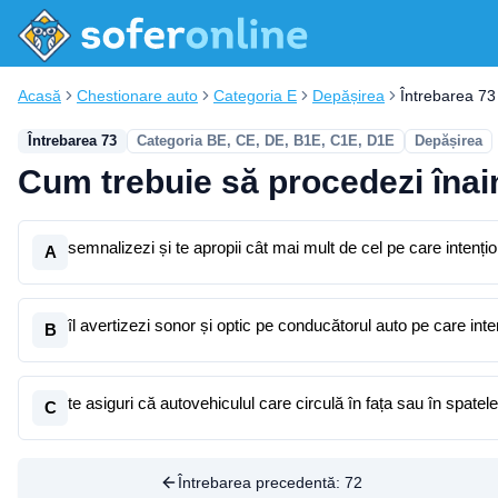
Acasă
Chestionare auto
Categoria E
Depășirea
Întrebarea 73
Întrebarea 73
Categoria BE, CE, DE, B1E, C1E, D1E
Depășirea
Cum trebuie să procedezi înain
semnalizezi și te apropii cât mai mult de cel pe care intențio
A
îl avertizezi sonor și optic pe conducătorul auto pe care inte
B
te asiguri că autovehiculul care circulă în fața sau în spatele
C
Întrebarea precedentă:
72