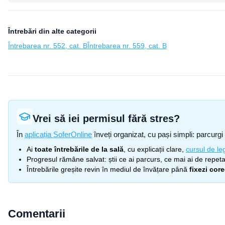
Întrebări din alte categorii
Întrebarea nr. 552, cat. B
Întrebarea nr. 559, cat. B
Vrei să iei permisul fără stres?
În
aplicația SoferOnline
înveți organizat, cu pași simpli: parcurgi 
Ai
toate întrebările de la sală
, cu explicații clare,
cursul de leg
Progresul rămâne salvat: știi ce ai parcurs, ce mai ai de repetat
Întrebările greșite revin în mediul de învățare până
fixezi cor
Comentarii