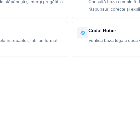
le stăpânești și mergi pregătit la
Consultă baza completă de
răspunsuri corecte și explic
Codul Rutier
e întrebărilor, într-un format
Verifică baza legală dacă v