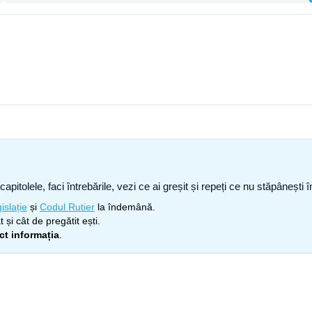
capitolele, faci întrebările, vezi ce ai greșit și repeți ce nu stăpâneșt
islație
și
Codul Rutier
la îndemână.
 și cât de pregătit ești.
ect informația
.