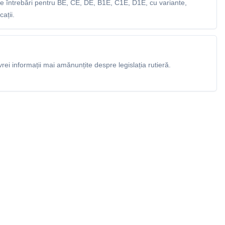
 întrebări pentru BE, CE, DE, B1E, C1E, D1E, cu variante,
ații.
rei informații mai amănunțite despre legislația rutieră.