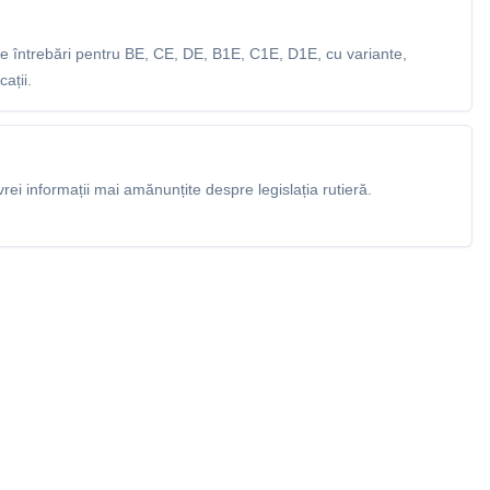
 întrebări pentru BE, CE, DE, B1E, C1E, D1E, cu variante,
ații.
rei informații mai amănunțite despre legislația rutieră.