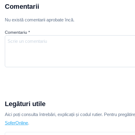
Comentarii
Nu există comentarii aprobate încă.
Comentariu
*
Legături utile
Aici poți consulta întrebări, explicații și codul rutier. Pentru pregătir
SoferOnline
.