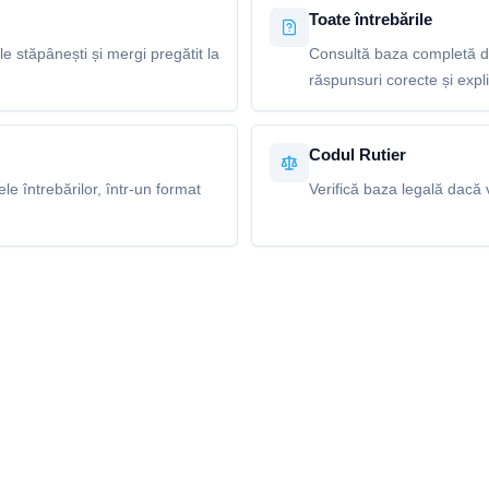
Toate întrebările
le stăpânești și mergi pregătit la
Consultă baza completă de
răspunsuri corecte și explic
Codul Rutier
e întrebărilor, într-un format
Verifică baza legală dacă v