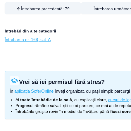
Întrebarea precedentă:
79
Întrebarea următoa
Întrebări din alte categorii
Întrebarea nr. 168, cat. A
Vrei să iei permisul fără stres?
În
aplicația SoferOnline
înveți organizat, cu pași simpli: parcurgi 
Ai
toate întrebările de la sală
, cu explicații clare,
cursul de leg
Progresul rămâne salvat: știi ce ai parcurs, ce mai ai de repetat
Întrebările greșite revin în mediul de învățare până
fixezi cor