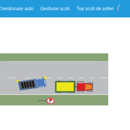
Chestionare auto
Gestiune școli
Top școli de șoferi