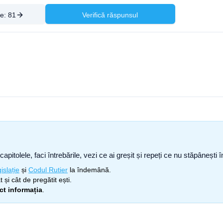
re:
81
Verifică răspunsul
capitolele, faci întrebările, vezi ce ai greșit și repeți ce nu stăpâneșt
islație
și
Codul Rutier
la îndemână.
 și cât de pregătit ești.
ect informația
.