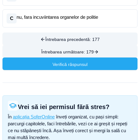
nu, fara incuviintarea organelor de politie
C
Întrebarea precedentă:
177
Întrebarea următoare:
179
Verifică răspunsul
Vrei să iei permisul fără stres?
În
aplicația SoferOnline
înveți organizat, cu pași simpli:
parcurgi capitolele, faci întrebările, vezi ce ai greșit și repeți
ce nu stăpânești încă. Așa înveți corect și mergi la sală cu
mai multă încredere.