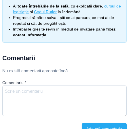
Ai
toate întrebările de la sală
, cu explicații clare,
cursul de
legislație
și
Codul Rutier
la îndemână.
Progresul rămâne salvat: știi ce ai parcurs, ce mai ai de
repetat și cât de pregătit ești.
Întrebările greșite revin în mediul de învățare până
fixezi
corect informația
.
Comentarii
Nu există comentarii aprobate încă.
Comentariu
*
Adaugă comentariu