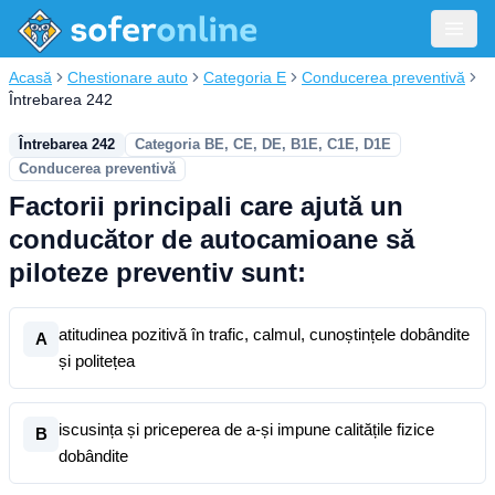
Acasă
Chestionare auto
Categoria E
Conducerea preventivă
Întrebarea 242
Întrebarea 242
Categoria BE, CE, DE, B1E, C1E, D1E
Conducerea preventivă
Factorii principali care ajută un
conducător de autocamioane să
piloteze preventiv sunt:
atitudinea pozitivă în trafic, calmul, cunoștințele dobândite
A
și politețea
iscusința și priceperea de a-și impune calitățile fizice
B
dobândite