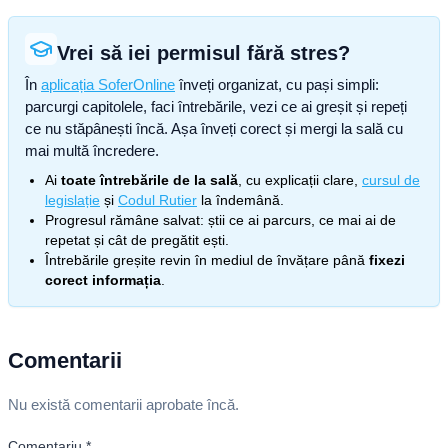
Vrei să iei permisul fără stres?
În
aplicația SoferOnline
înveți organizat, cu pași simpli:
parcurgi capitolele, faci întrebările, vezi ce ai greșit și repeți
ce nu stăpânești încă. Așa înveți corect și mergi la sală cu
mai multă încredere.
Ai
toate întrebările de la sală
, cu explicații clare,
cursul de
legislație
și
Codul Rutier
la îndemână.
Progresul rămâne salvat: știi ce ai parcurs, ce mai ai de
repetat și cât de pregătit ești.
Întrebările greșite revin în mediul de învățare până
fixezi
corect informația
.
Comentarii
Nu există comentarii aprobate încă.
Comentariu
*