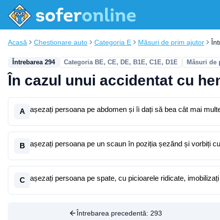
Acasă
Chestionare auto
Categoria E
Măsuri de prim ajutor
În
Întrebarea 294
Categoria BE, CE, DE, B1E, C1E, D1E
Măsuri de 
În cazul unui accidentat cu he
așezați persoana pe abdomen și îi dați să bea cât mai multe
A
așezați persoana pe un scaun în poziția șezănd și vorbiți c
B
așezați persoana pe spate, cu picioarele ridicate, imobilizați e
C
Întrebarea precedentă:
293