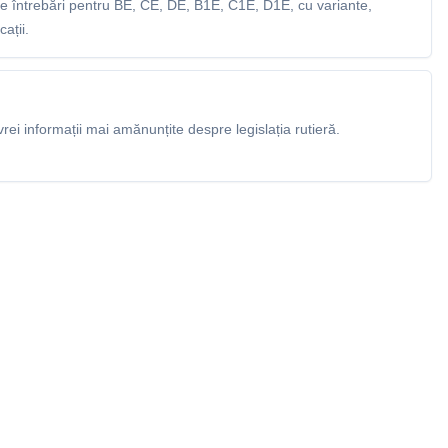
 întrebări pentru BE, CE, DE, B1E, C1E, D1E, cu variante,
ații.
rei informații mai amănunțite despre legislația rutieră.