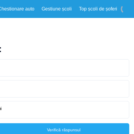
Chestionare auto
Gestiune școli
Top școli de șoferi
:
i
Verifică răspunsul