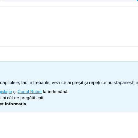
capitolele, faci întrebările, vezi ce ai greșit și repeți ce nu stăpâneșt
islație
și
Codul Rutier
la îndemână.
 și cât de pregătit ești.
ect informația
.