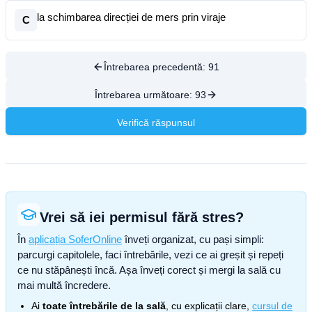
la schimbarea direcției de mers prin viraje
C
Întrebarea precedentă:
91
Întrebarea următoare:
93
Verifică răspunsul
Vrei să iei permisul fără stres?
În
aplicația SoferOnline
înveți organizat, cu pași simpli:
parcurgi capitolele, faci întrebările, vezi ce ai greșit și repeți
ce nu stăpânești încă. Așa înveți corect și mergi la sală cu
mai multă încredere.
Ai
toate întrebările de la sală
, cu explicații clare,
cursul de