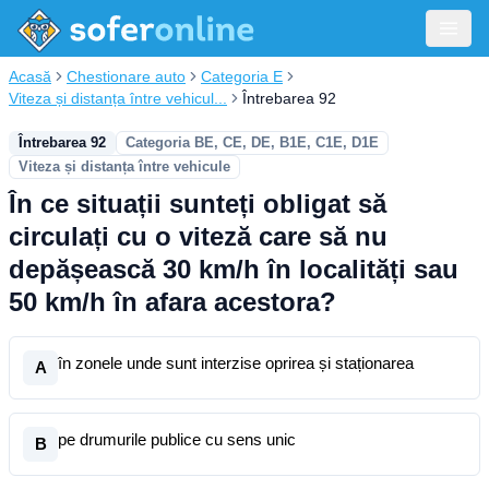
Acasă
Chestionare auto
Categoria E
Viteza și distanța între vehicul...
Întrebarea 92
Întrebarea 92
Categoria BE, CE, DE, B1E, C1E, D1E
Viteza și distanța între vehicule
În ce situații sunteți obligat să
circulați cu o viteză care să nu
depășească 30 km/h în localități sau
50 km/h în afara acestora?
în zonele unde sunt interzise oprirea și staționarea
A
pe drumurile publice cu sens unic
B