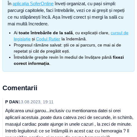
În
aplicația SoferOnline
înveți organizat, cu pași simpli:
parcurgi capitolele, faci întrebările, vezi ce ai greșit și repeți
ce nu stăpânești încă. Așa înveți corect și mergi la sală cu
mai multă încredere.
Ai
toate întrebările de la sală
, cu explicații clare,
cursul de
legislație
și
Codul Rutier
la îndemână.
Progresul rămâne salvat: știi ce ai parcurs, ce mai ai de
repetat și cât de pregătit ești.
Întrebările greșite revin în mediul de învățare până
fixezi
corect informația
.
Comentarii
P DAN
13.08.2023, 19:11
Aplicarea unui garou...inclusiv cu mentionarea datei si orei
aplicarii acestuia ,poate dura cateva zeci de secunde, in schimb,
masajul cardiac poate ajunge in unele cazuri , la zeci de minute.
Intreb legiuitorul: ce se întâmplă in acest caz cu hemoragia ? Il