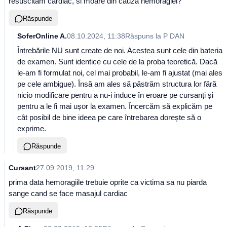
resuscităm cardiac, si moare din cauza hemoragiei?
Răspunde
SoferOnline A.
08.10.2024, 11:38
Răspuns la
P DAN
Întrebările NU sunt create de noi. Acestea sunt cele din bateria
de examen. Sunt identice cu cele de la proba teoretică. Dacă
le-am fi formulat noi, cel mai probabil, le-am fi ajustat (mai ales
pe cele ambigue). Însă am ales să păstrăm structura lor fără
nicio modificare pentru a nu-i induce în eroare pe cursanți și
pentru a le fi mai ușor la examen. Încercăm să explicăm pe
cât posibil de bine ideea pe care întrebarea dorește să o
exprime.
Răspunde
Cursant
27.09.2019, 11:29
prima data hemoragiile trebuie oprite ca victima sa nu piarda
sange cand se face masajul cardiac
Răspunde