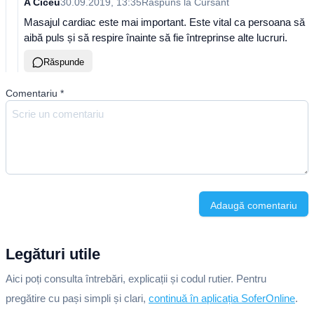
A Ciceu
30.09.2019, 13:35
Răspuns la
Cursant
Masajul cardiac este mai important. Este vital ca persoana să
aibă puls și să respire înainte să fie întreprinse alte lucruri.
Răspunde
Comentariu
*
Adaugă comentariu
Legături utile
Aici poți consulta întrebări, explicații și codul rutier. Pentru
pregătire cu pași simpli și clari,
continuă în aplicația SoferOnline
.