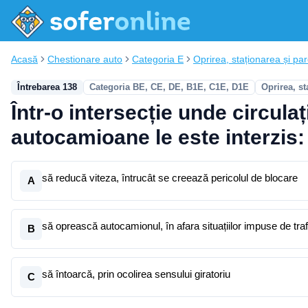
Acasă
Chestionare auto
Categoria E
Oprirea, staționarea și pa
Întrebarea 138
Categoria BE, CE, DE, B1E, C1E, D1E
Oprirea, st
Într-o intersecție unde circula
autocamioane le este interzis:
să reducă viteza, întrucât se creează pericolul de blocare
A
să oprească autocamionul, în afara situațiilor impuse de traf
B
să întoarcă, prin ocolirea sensului giratoriu
C