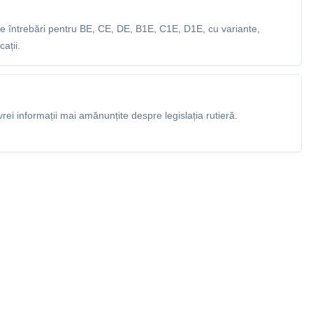
 întrebări pentru BE, CE, DE, B1E, C1E, D1E, cu variante,
ații.
rei informații mai amănunțite despre legislația rutieră.