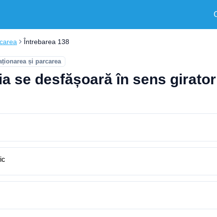
rcarea
Întrebarea 138
aționarea și parcarea
ția se desfășoară în sens girato
ic