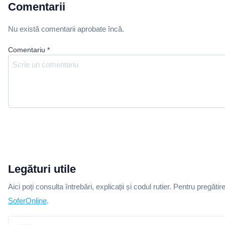
Comentarii
Nu există comentarii aprobate încă.
Comentariu
*
Legături utile
Aici poți consulta întrebări, explicații și codul rutier. Pentru pregătir
SoferOnline
.