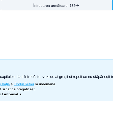
Întrebarea următoare:
139
capitolele, faci întrebările, vezi ce ai greșit și repeți ce nu stăpâneșt
islație
și
Codul Rutier
la îndemână.
 și cât de pregătit ești.
ect informația
.