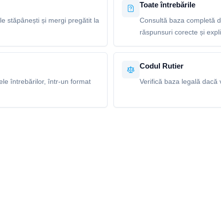
Toate întrebările
le stăpânești și mergi pregătit la
Consultă baza completă de
răspunsuri corecte și explic
Codul Rutier
e întrebărilor, într-un format
Verifică baza legală dacă v