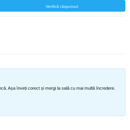
Verifică răspunsul
i încă. Așa înveți corect și mergi la sală cu mai multă încredere.