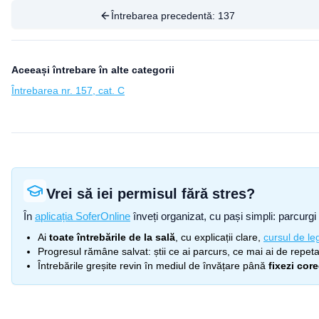
Întrebarea precedentă:
137
Aceeași întrebare în alte categorii
Întrebarea nr. 157, cat. C
Vrei să iei permisul fără stres?
În
aplicația SoferOnline
înveți organizat, cu pași simpli: parcurgi 
Ai
toate întrebările de la sală
, cu explicații clare,
cursul de leg
Progresul rămâne salvat: știi ce ai parcurs, ce mai ai de repetat
Întrebările greșite revin în mediul de învățare până
fixezi cor