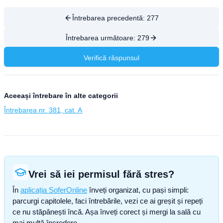
Întrebarea precedentă:
277
Întrebarea următoare:
279
Verifică răspunsul
Aceeași întrebare în alte categorii
Întrebarea nr. 381, cat. A
Vrei să iei permisul fără stres?
În
aplicația SoferOnline
înveți organizat, cu pași simpli:
parcurgi capitolele, faci întrebările, vezi ce ai greșit și repeți
ce nu stăpânești încă. Așa înveți corect și mergi la sală cu
mai multă încredere.