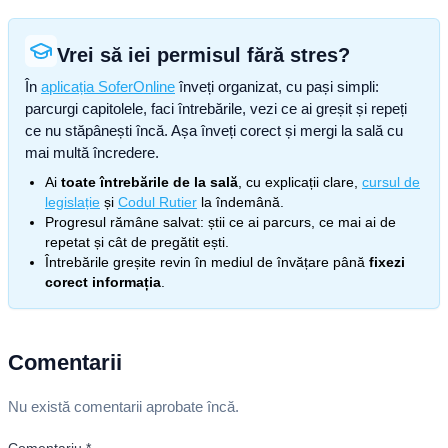
Vrei să iei permisul fără stres?
În
aplicația SoferOnline
înveți organizat, cu pași simpli:
parcurgi capitolele, faci întrebările, vezi ce ai greșit și repeți
ce nu stăpânești încă. Așa înveți corect și mergi la sală cu
mai multă încredere.
Ai
toate întrebările de la sală
, cu explicații clare,
cursul de
legislație
și
Codul Rutier
la îndemână.
Progresul rămâne salvat: știi ce ai parcurs, ce mai ai de
repetat și cât de pregătit ești.
Întrebările greșite revin în mediul de învățare până
fixezi
corect informația
.
Comentarii
Nu există comentarii aprobate încă.