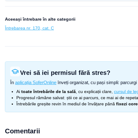
Aceeași întrebare în alte categorii
Întrebarea nr. 170, cat. C
Vrei să iei permisul fără stres?
În
aplicația SoferOnline
înveți organizat, cu pași simpli: parcurgi 
Ai
toate întrebările de la sală
, cu explicații clare,
cursul de leg
Progresul rămâne salvat: știi ce ai parcurs, ce mai ai de repetat
Întrebările greșite revin în mediul de învățare până
fixezi cor
Comentarii