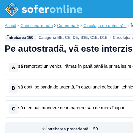
Acasă
Chestionare auto
Categoria E
Circulația pe autostrăzi
Î
Întrebarea 160
Categoria BE, CE, DE, B1E, C1E, D1E
Circulația 
Pe autostradă, vă este interzis
să remorcați un vehicul rămas în pană până la prima ieșire
A
să opriți pe banda de urgență, în cazul unei defecțiuni tehni
B
să efectuați manevre de întoarcere sau de mers înapoi
C
Întrebarea precedentă:
159