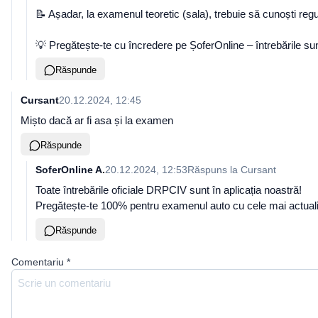
📝 Așadar, la examenul teoretic (sala), trebuie să cunoști re
💡 Pregătește-te cu încredere pe ȘoferOnline – întrebările sun
Răspunde
Cursant
20.12.2024, 12:45
Mișto dacă ar fi asa și la examen
Răspunde
SoferOnline A.
20.12.2024, 12:53
Răspuns la
Cursant
Toate întrebările oficiale DRPCIV sunt în aplicația noastră!
Pregătește-te 100% pentru examenul auto cu cele mai actualiz
Răspunde
Comentariu
*