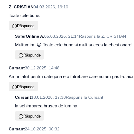
Z. CRISTIAN
04.03.2026, 19:10
Toate cele bune.
Răspunde
SoferOnline A.
05.03.2026, 21:14
Răspuns la
Z. CRISTIAN
Mulțumim! 😊 Toate cele bune și mult succes la chestionare!
Răspunde
Cursant
30.12.2025, 14:48
Am întâlnit pentru categoria e o întrebare care nu am găsit-o aici ,
Răspunde
Cursant
18.01.2026, 17:38
Răspuns la
Cursant
la schimbarea brusca de lumina
Răspunde
Cursant
24.10.2025, 00:32