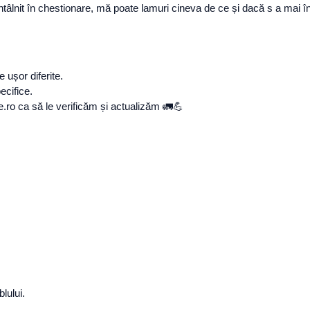
 întâlnit în chestionare, mă poate lamuri cineva de ce și dacă s a ma
 ușor diferite.
ecifice.
ne.ro ca să le verificăm și actualizăm 🚛💪
lului.