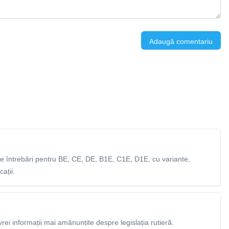
Adaugă comentariu
 întrebări pentru BE, CE, DE, B1E, C1E, D1E, cu variante,
ații.
rei informații mai amănunțite despre legislația rutieră.