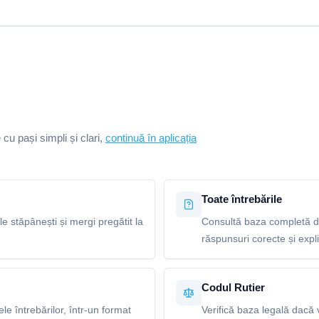
e cu pași simpli și clari,
continuă în aplicația
Toate întrebările
le stăpânești și mergi pregătit la
Consultă baza completă de
răspunsuri corecte și explic
Codul Rutier
e întrebărilor, într-un format
Verifică baza legală dacă v