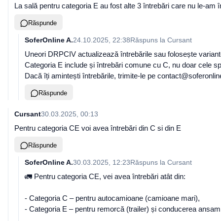
La sală pentru categoria E au fost alte 3 întrebări care nu le-am
Răspunde
SoferOnline A.
24.10.2025, 22:38
Răspuns la
Cursant
Uneori DRPCIV actualizează întrebările sau folosește variante
Categoria E include și întrebări comune cu C, nu doar cele sp
Dacă îți amintești întrebările, trimite-le pe contact@soferonli
Răspunde
Cursant
30.03.2025, 00:13
Pentru categoria CE voi avea întrebări din C si din E
Răspunde
SoferOnline A.
30.03.2025, 12:23
Răspuns la
Cursant
🚛 Pentru categoria CE, vei avea întrebări atât din:
- Categoria C – pentru autocamioane (camioane mari),
- Categoria E – pentru remorcă (trailer) și conducerea ansamb