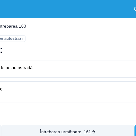
ntrebarea 160
pe autostrăzi
:
 de pe autostradă
ce
Întrebarea următoare:
161