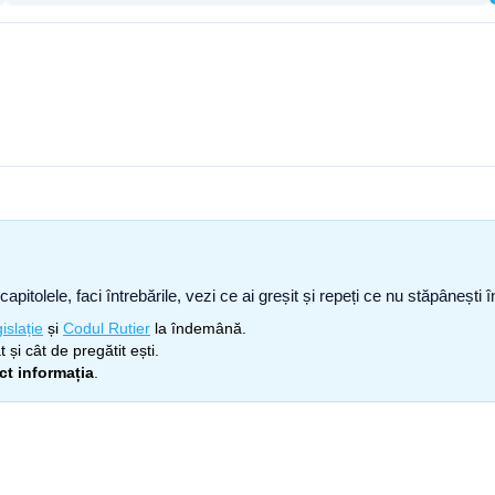
capitolele, faci întrebările, vezi ce ai greșit și repeți ce nu stăpâneșt
islație
și
Codul Rutier
la îndemână.
 și cât de pregătit ești.
ect informația
.