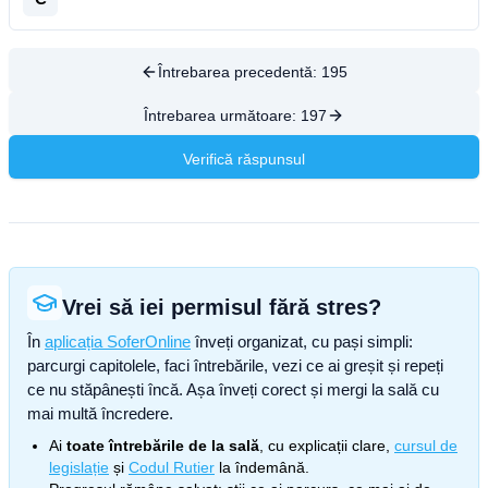
Întrebarea precedentă:
195
Întrebarea următoare:
197
Verifică răspunsul
Vrei să iei permisul fără stres?
În
aplicația SoferOnline
înveți organizat, cu pași simpli:
parcurgi capitolele, faci întrebările, vezi ce ai greșit și repeți
ce nu stăpânești încă. Așa înveți corect și mergi la sală cu
mai multă încredere.
Ai
toate întrebările de la sală
, cu explicații clare,
cursul de
legislație
și
Codul Rutier
la îndemână.