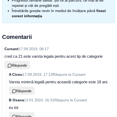
Progresul rămâne salvat: știi ce ai parcurs, ce mai ai de
repetat și cât de pregătit ești.
Întrebările greșite revin în mediul de învățare până
fixezi
corect informația
.
Comentarii
Cursant
17.09.2019, 08:17
cred ca 21 este varsta legala pentru acest tip de categorie
Răspunde
A Ciceu
17.09.2019, 17:13
Răspuns la
Cursant
Varsta minimă legală pentru această categorie este 18 ani.
Răspunde
B Oxana
13.01.2024, 16:31
Răspuns la
Cursant
eu tot
Răspunde