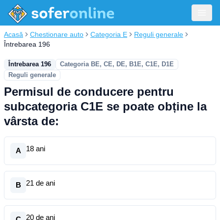
Acasă
Chestionare auto
Categoria E
Reguli generale
Întrebarea 196
Întrebarea 196
Categoria BE, CE, DE, B1E, C1E, D1E
Reguli generale
Permisul de conducere pentru
subcategoria C1E se poate obține la
vârsta de:
18 ani
A
21 de ani
B
20 de ani
C