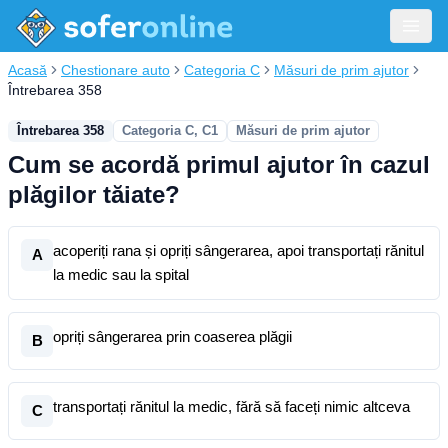
Acasă
Chestionare auto
Categoria C
Măsuri de prim ajutor
Întrebarea 358
Întrebarea 358
Categoria C, C1
Măsuri de prim ajutor
Cum se acordă primul ajutor în cazul
plăgilor tăiate?
acoperiți rana și opriți sângerarea, apoi transportați rănitul
A
la medic sau la spital
opriți sângerarea prin coaserea plăgii
B
transportați rănitul la medic, fără să faceți nimic altceva
C