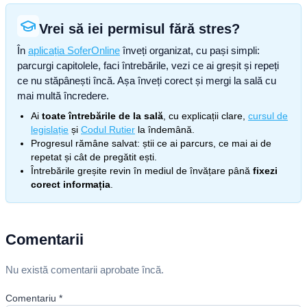
Vrei să iei permisul fără stres?
În
aplicația SoferOnline
înveți organizat, cu pași simpli:
parcurgi capitolele, faci întrebările, vezi ce ai greșit și repeți
ce nu stăpânești încă. Așa înveți corect și mergi la sală cu
mai multă încredere.
Ai
toate întrebările de la sală
, cu explicații clare,
cursul de
legislație
și
Codul Rutier
la îndemână.
Progresul rămâne salvat: știi ce ai parcurs, ce mai ai de
repetat și cât de pregătit ești.
Întrebările greșite revin în mediul de învățare până
fixezi
corect informația
.
Comentarii
Nu există comentarii aprobate încă.
Comentariu
*