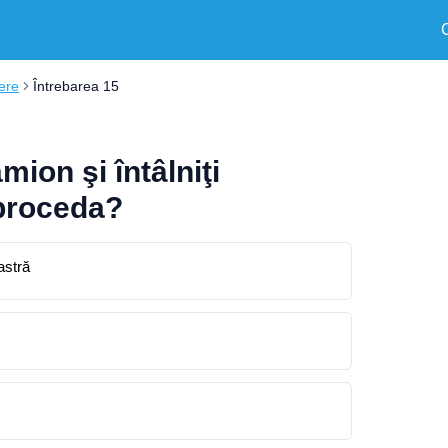
iere
Întrebarea 15
mion şi întâlniţi
 proceda?
astră