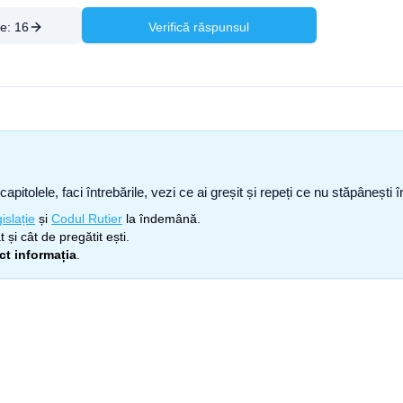
re:
16
Verifică răspunsul
capitolele, faci întrebările, vezi ce ai greșit și repeți ce nu stăpâneșt
islație
și
Codul Rutier
la îndemână.
 și cât de pregătit ești.
ect informația
.