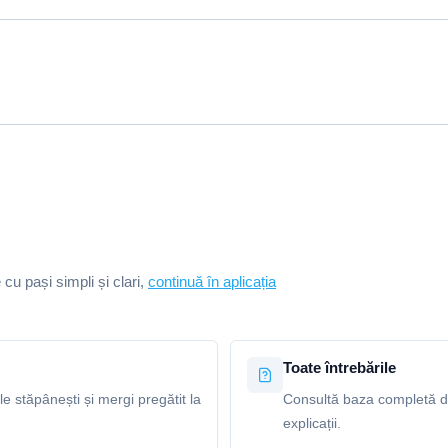
e cu pași simpli și clari,
continuă în aplicația
Toate întrebările
le stăpânești și mergi pregătit la
Consultă baza completă de 
explicații.