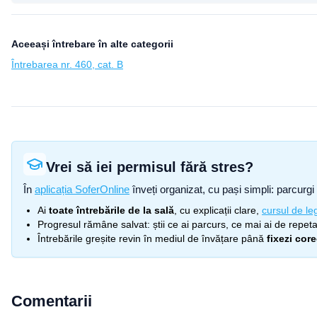
Aceeași întrebare în alte categorii
Întrebarea nr. 460, cat. B
Vrei să iei permisul fără stres?
În
aplicația SoferOnline
înveți organizat, cu pași simpli: parcurgi 
Ai
toate întrebările de la sală
, cu explicații clare,
cursul de leg
Progresul rămâne salvat: știi ce ai parcurs, ce mai ai de repetat
Întrebările greșite revin în mediul de învățare până
fixezi cor
Comentarii