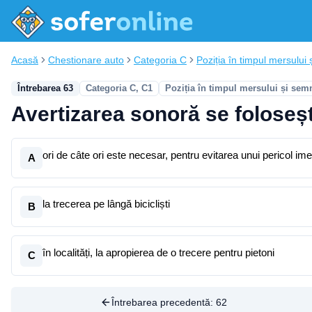
Acasă
Chestionare auto
Categoria C
Poziția în timpul mersului ș
Întrebarea 63
Categoria C, C1
Poziția în timpul mersului și sem
Avertizarea sonoră se foloseș
ori de câte ori este necesar, pentru evitarea unui pericol ime
A
la trecerea pe lângă bicicliști
B
în localități, la apropierea de o trecere pentru pietoni
C
Întrebarea precedentă:
62