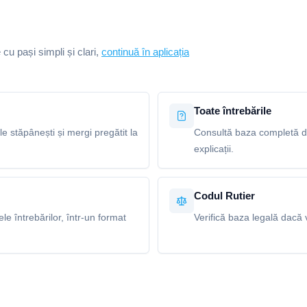
e cu pași simpli și clari,
continuă în aplicația
Toate întrebările
le stăpânești și mergi pregătit la
Consultă baza completă de 
explicații.
Codul Rutier
e întrebărilor, într-un format
Verifică baza legală dacă v