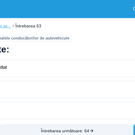
i se...
Întrebarea 63
nalele conducătorilor de autovehicule
te:
diat
Întrebarea următoare:
64