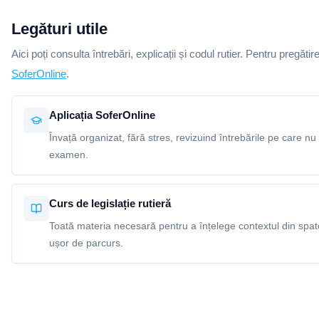
Legături utile
Aici poți consulta întrebări, explicații și codul rutier. Pentru pregătir
SoferOnline
.
Aplicația SoferOnline
Învață organizat, fără stres, revizuind întrebările pe care nu 
examen.
Curs de legislație rutieră
Toată materia necesară pentru a înțelege contextul din spatel
ușor de parcurs.