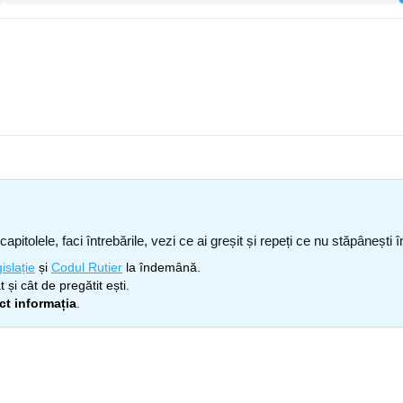
capitolele, faci întrebările, vezi ce ai greșit și repeți ce nu stăpâneșt
islație
și
Codul Rutier
la îndemână.
 și cât de pregătit ești.
ect informația
.