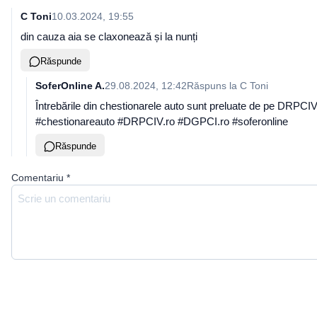
C Toni
10.03.2024, 19:55
din cauza aia se claxonează și la nunți
Răspunde
SoferOnline A.
29.08.2024, 12:42
Răspuns la
C Toni
Întrebările din chestionarele auto sunt preluate de pe DRPCIV.
#chestionareauto #DRPCIV.ro #DGPCI.ro #soferonline
Răspunde
Comentariu
*