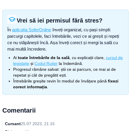
Vrei să iei permisul fără stres?
În
aplicația SoferOnline
înveți organizat, cu pași simpli:
parcurgi capitolele, faci întrebările, vezi ce ai greșit și repeți
ce nu stăpânești încă. Așa înveți corect și mergi la sală cu
mai multă încredere.
Ai
toate întrebările de la sală
, cu explicații clare,
cursul de
legislație
și
Codul Rutier
la îndemână.
Progresul rămâne salvat: știi ce ai parcurs, ce mai ai de
repetat și cât de pregătit ești.
Întrebările greșite revin în mediul de învățare până
fixezi
corect informația
.
Comentarii
Cursant
25.07.2023, 21:15