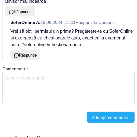
Binisor mai incearca
Răspunde
SoferOnline A.
29.08.2024, 13:11
Răspuns la
Cursant
Vrei să obții permisul din prima? Pregătește-te cu SoferOnline
și exersează cu chestionarele auto, exact ca la examenul
auto. #soferonline #chestionareauto
Răspunde
Comentariu
*
Adaugă comentariu