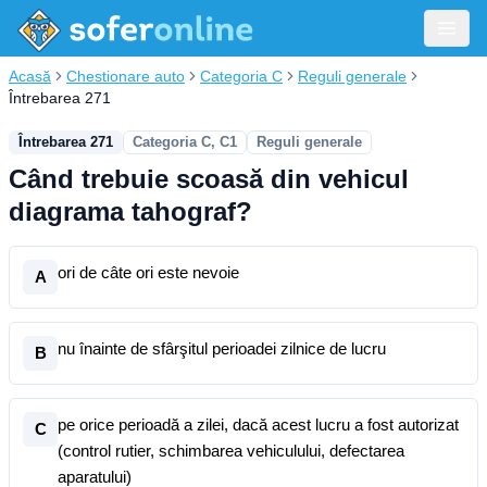
Acasă
Chestionare auto
Categoria C
Reguli generale
Întrebarea 271
Întrebarea 271
Categoria C, C1
Reguli generale
Când trebuie scoasă din vehicul
diagrama tahograf?
ori de câte ori este nevoie
A
nu înainte de sfârşitul perioadei zilnice de lucru
B
pe orice perioadă a zilei, dacă acest lucru a fost autorizat
C
(control rutier, schimbarea vehiculului, defectarea
aparatului)