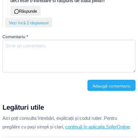
deci este o intrebare si răspuns de toată pwla!!!
Răspunde
Vezi încă 2 răspunsuri
Comentariu
*
Adaugă comentariu
Legături utile
Aici poți consulta întrebări, explicații și codul rutier. Pentru
pregătire cu pași simpli și clari,
continuă în aplicația SoferOnline
.