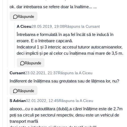
ok. dar intrebarea se refere doar la înaltime... ...
Răspunde
A Ciceu
28.05.2019, 19:08
Răspuns la
Cursant
Întrebarea e formulată în așa fel încât să te inducă în
eroare. E o întrebare capcană.
Indicatorul 1 și 3 interzic accesul tuturor autocamioanelor,
deci implicti și pe al celor cu înalțimea mai mare de 3,5 m.
Răspunde
Cursant
23.02.2021, 21:37
Răspuns la
A Ciceu
Indiferent de înălțimea sau greutatea sau de lățimea lor, nu?
Răspunde
S Adrian
02.01.2022, 12:45
Răspuns la
A Ciceu
aloooo...cu o autoutilitara (dubă),a cărei înălțime este de 2.7m
poți sa circuli pe sectorul respectiv, desu este un vehicul de
transport marfă