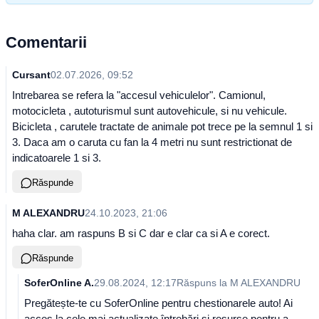
Comentarii
Cursant
02.07.2026, 09:52
Intrebarea se refera la "accesul vehiculelor". Camionul,
motocicleta , autoturismul sunt autovehicule, si nu vehicule.
Bicicleta , carutele tractate de animale pot trece pe la semnul 1 si
3. Daca am o caruta cu fan la 4 metri nu sunt restrictionat de
indicatoarele 1 si 3.
Răspunde
M ALEXANDRU
24.10.2023, 21:06
haha clar. am raspuns B si C dar e clar ca si A e corect.
Răspunde
SoferOnline A.
29.08.2024, 12:17
Răspuns la
M ALEXANDRU
Pregătește-te cu SoferOnline pentru chestionarele auto! Ai
acces la cele mai actualizate întrebări și resurse pentru a