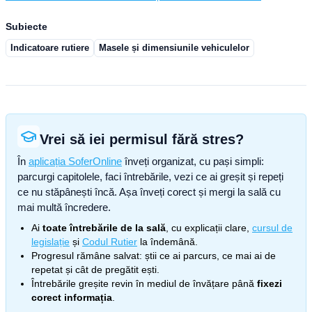
Subiecte
Indicatoare rutiere
Masele și dimensiunile vehiculelor
Vrei să iei permisul fără stres?
În
aplicația SoferOnline
înveți organizat, cu pași simpli:
parcurgi capitolele, faci întrebările, vezi ce ai greșit și repeți
ce nu stăpânești încă. Așa înveți corect și mergi la sală cu
mai multă încredere.
Ai
toate întrebările de la sală
, cu explicații clare,
cursul de
legislație
și
Codul Rutier
la îndemână.
Progresul rămâne salvat: știi ce ai parcurs, ce mai ai de
repetat și cât de pregătit ești.
Întrebările greșite revin în mediul de învățare până
fixezi
corect informația
.