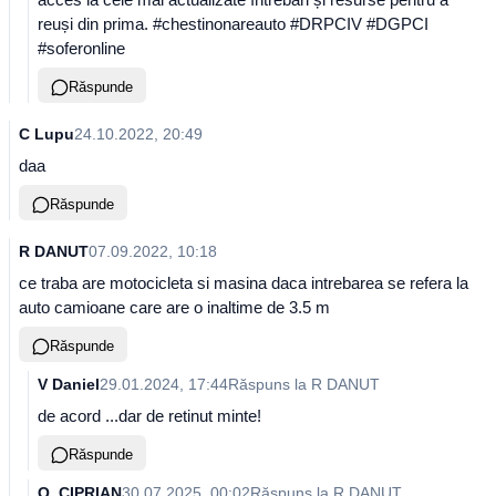
reuși din prima. #chestinonareauto #DRPCIV #DGPCI
#soferonline
Răspunde
C Lupu
24.10.2022, 20:49
daa
Răspunde
R DANUT
07.09.2022, 10:18
ce traba are motocicleta si masina daca intrebarea se refera la
auto camioane care are o inaltime de 3.5 m
Răspunde
V Daniel
29.01.2024, 17:44
Răspuns la
R DANUT
de acord ...dar de retinut minte!
Răspunde
O. CIPRIAN
30.07.2025, 00:02
Răspuns la
R DANUT